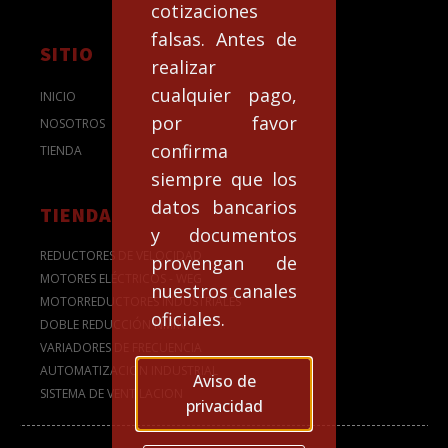
cotizaciones
falsas. Antes de
SITIO
realizar
cualquier pago,
INICIO
por favor
NOSOTROS
confirma
TIENDA
siempre que los
datos bancarios
TIENDA
y documentos
REDUCTORES DE VELOCIDAD
provengan de
MOTORES ELÉCTRICOS - WEG
nuestros canales
MOTORREDUCTORES INDUSTRIALES
oficiales.
DOBLE REDUCCIÓN NMRV
VARIADORES DE FRECUENCIA
AUTOMATIZACION INDUSTRIAL
Aviso de
SISTEMA DE VENTILACION
privacidad