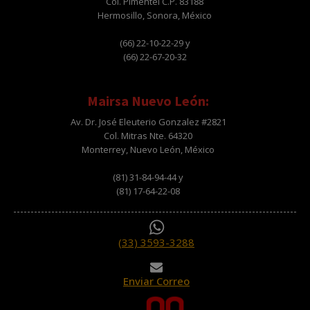
Col. Pimentel C.P. 83188
Hermosillo, Sonora, México
(66) 22-10-22-29 y
(66) 22-67-20-32
Mairsa Nuevo León:
Av. Dr. José Eleuterio Gonzalez #2821
Col. Mitras Nte. 64320
Monterrey, Nuevo León, México
(81) 31-84-94-44 y
(81) 17-64-22-08
(33) 3593-3288
Enviar Correo