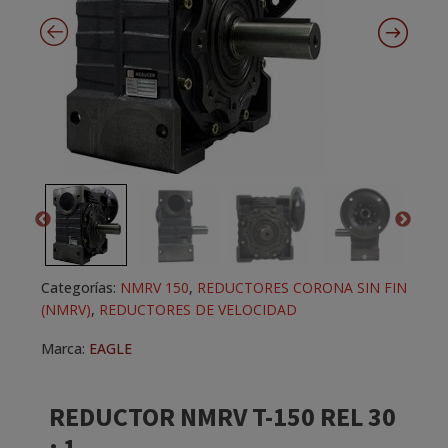
Categorías:
NMRV 150
,
REDUCTORES CORONA SIN FIN
(NMRV)
,
REDUCTORES DE VELOCIDAD
Marca:
EAGLE
REDUCTOR NMRV T-150 REL 30
: 1