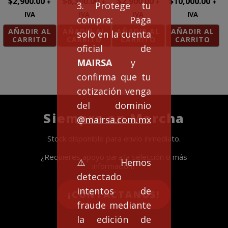
$
2,900.00
$
6,300.00
$
2,900.00
$
10,000.00
+
+
+
+
3. Protege tu
IVA
IVA
IVA
IVA
compra: Paga
AÑADIR AL
AÑADIR AL
AÑADIR AL
AÑADIR AL
solo en la cuenta
CARRITO
CARRITO
CARRITO
CARRITO
oficial de
MAIRSA
y
confirma que tu
cotización venga
del dominio
Siempre en Marcha
@mairsa.com.mx
Stock disponible para envío inmediato.
¿Requieres apoyo para la selección o más
⚠️Hemos
información?
detectado
intentos de
¡CONTACTANOS!
fraude mediante
la edición de