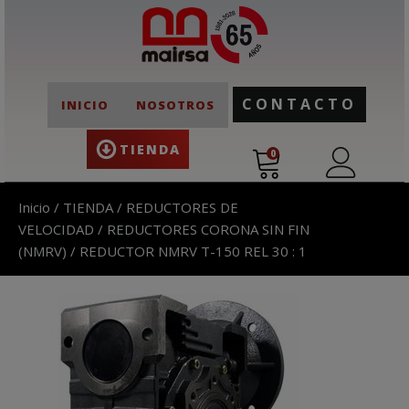
CONTACTO
INICIO
NOSOTROS
TIENDA
0
Inicio
/
TIENDA
/
REDUCTORES DE
VELOCIDAD
/
REDUCTORES CORONA SIN FIN
(NMRV)
/ REDUCTOR NMRV T-150 REL 30 : 1