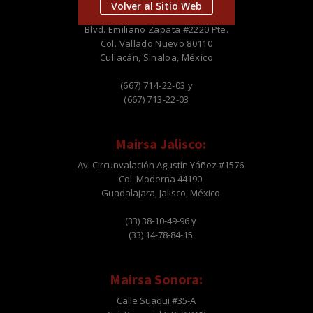
Volver al Sitio Web
Mairsa Sinaloa:
Blvd. Emiliano Zapata #2220 Pte.
Col. Vallado Nuevo 80110
Culiacán, Sinaloa, México
(667) 714-22-03 y
(667) 713-22-03
Mairsa Jalisco:
Av. Circunvalación Agustín Yáñez #1576
Col. Moderna 44190
Guadalajara, Jalisco, México
(33) 38-10-49-96 y
(33) 14-78-84-15
Mairsa Sonora:
Calle Suaqui #35-A