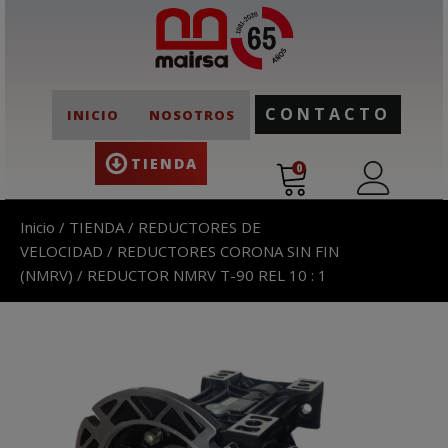
CONTACTO
INICIO
NOSOTROS
TIENDA
0
Inicio
/
TIENDA
/
REDUCTORES DE
VELOCIDAD
/
REDUCTORES CORONA SIN FIN
(NMRV)
/ REDUCTOR NMRV T-90 REL 10 : 1