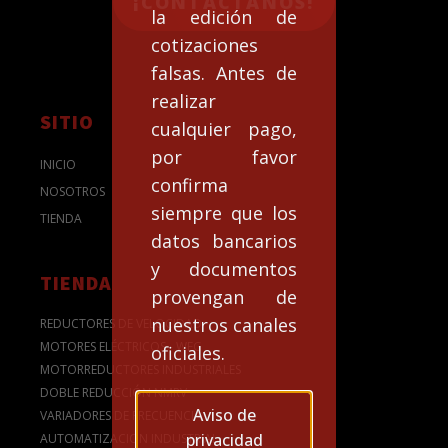
¡CONTACTANOS!
la edición de
cotizaciones
falsas. Antes de
realizar
SITIO
cualquier pago,
por favor
INICIO
confirma
NOSOTROS
siempre que los
TIENDA
datos bancarios
y documentos
TIENDA
provengan de
nuestros canales
REDUCTORES DE VELOCIDAD
MOTORES ELÉCTRICOS - WEG
oficiales.
MOTORREDUCTORES INDUSTRIALES
DOBLE REDUCCIÓN NMRV
Aviso de
VARIADORES DE FRECUENCIA
privacidad
AUTOMATIZACION INDUSTRIAL