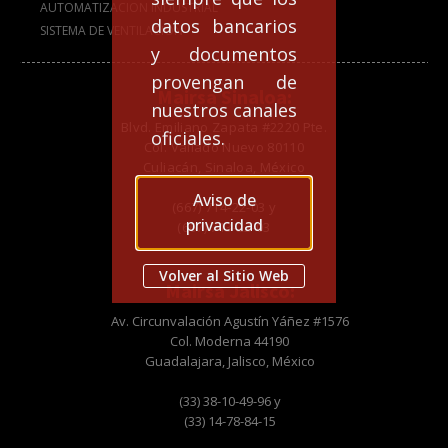
AUTOMATIZACION INDUSTRIAL
datos bancarios
SISTEMA DE VENTILACION
y documentos
provengan de
Mairsa Sinaloa:
nuestros canales
Blvd. Emiliano Zapata #2220 Pte.
oficiales.
Col. Vallado Nuevo 80110
Culiacán, Sinaloa, México
Aviso de
(667) 714-22-03 y
privacidad
(667) 713-22-03
Volver al Sitio Web
Mairsa Jalisco:
Av. Circunvalación Agustín Yáñez #1576
Col. Moderna 44190
Guadalajara, Jalisco, México
(33) 38-10-49-96 y
(33) 14-78-84-15