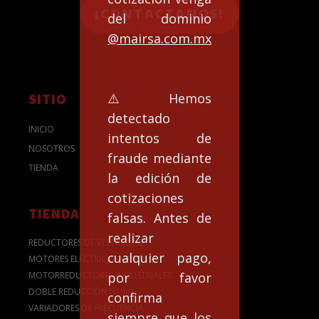
¡CONTACTANOS!
del dominio
@mairsa.com.mx
⚠️Hemos
SITIO
detectado
INICIO
intentos de
NOSOTROS
fraude mediante
TIENDA
la edición de
cotizaciones
TIENDA
falsas. Antes de
realizar
REDUCTORES DE VELOCIDAD
cualquier pago,
MOTORES ELÉCTRICOS - WEG
por favor
MOTORREDUCTORES INDUSTRIALES
DOBLE REDUCCIÓN NMRV
confirma
VARIADORES DE FRECUENCIA
siempre que los