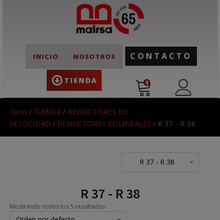
CONTACTO
INICIO
NOSOTROS
TIENDA
0
Inicio
/
TIENDA
/
REDUCTORES DE
VELOCIDAD
/
REDUCTORES COLINEALES
/ R 37 - R 38
R 37 - R 38
R 37 - R 38
Mostrando todos los 5 resultados