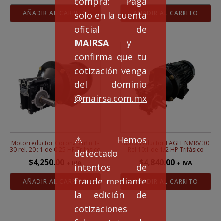
compra: Paga
AÑADIR AL CARRITO
AÑADIR AL CARRITO
solo en la cuenta
oficial de
MAIRSA
y
confirma que tu
cotización venga
del dominio
@mairsa.com.mx
⚠️Hemos
Motorreductor Corona Sinfin T-
Motorreductor EAGLE NMRV 30
30 rel. 20 : 1 de 0.25 HP Trifasico
Rel 10:1 de 1/2 HP Trifásico
detectado
$
4,250.00
$
4,840.00
+ IVA
+ IVA
intentos de
fraude mediante
AÑADIR AL CARRITO
AÑADIR AL CARRITO
la edición de
cotizaciones