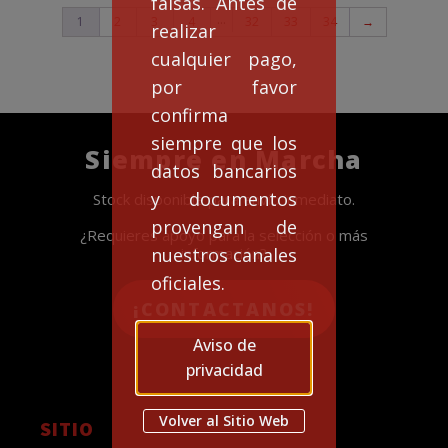
falsas. Antes de
…
1
2
3
4
32
33
34
→
realizar
cualquier pago,
por favor
confirma
siempre que los
Siempre en Marcha
datos bancarios
y documentos
Stock disponible para envío inmediato.
provengan de
¿Requieres apoyo para la selección o más
nuestros canales
información?
oficiales.
¡CONTACTANOS!
Aviso de
privacidad
Volver al Sitio Web
SITIO