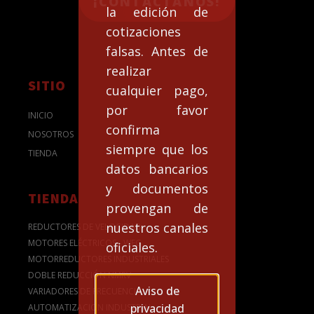
¡CONTACTANOS!
la edición de
cotizaciones
falsas. Antes de
realizar
SITIO
cualquier pago,
por favor
INICIO
confirma
NOSOTROS
siempre que los
TIENDA
datos bancarios
y documentos
TIENDA
provengan de
nuestros canales
REDUCTORES DE VELOCIDAD
MOTORES ELÉCTRICOS - WEG
oficiales.
MOTORREDUCTORES INDUSTRIALES
DOBLE REDUCCIÓN NMRV
Aviso de
VARIADORES DE FRECUENCIA
privacidad
AUTOMATIZACION INDUSTRIAL