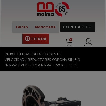
CONTACTO
INICIO
NOSOTROS
TIENDA
0
Inicio
/
TIENDA
/
REDUCTORES DE
VELOCIDAD
/
REDUCTORES CORONA SIN FIN
(NMRV)
/ REDUCTOR NMRV T-50 REL 50 : 1