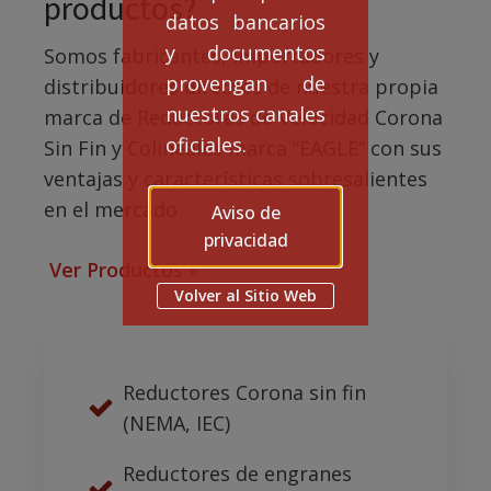
productos?
datos bancarios
y documentos
Somos fabricantes, importadores y
provengan de
distribuidores directos de nuestra propia
nuestros canales
marca de Reductores de Velocidad Corona
oficiales.
Sin Fin y Colineales marca “EAGLE” con sus
ventajas y características sobresalientes
en el mercado
Aviso de
privacidad
Ver Productos »
Volver al Sitio Web
Reductores Corona sin fin
(NEMA, IEC)
Reductores de engranes