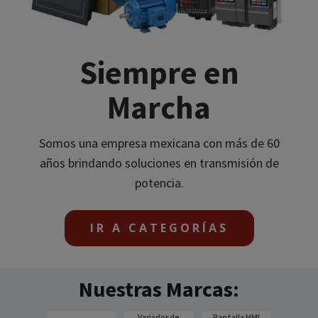
Siempre en
Marcha
Somos una empresa mexicana con más de 60
años brindando soluciones en transmisión de
potencia.
IR A CATEGORÍAS
Nuestras Marcas:
Reductor de
Reductor de
Motor Eléctrico
Reductor de
Extractore tipo
Pantalla HMI
Reductor de
Extractores
Ventilación
Variador de
Motorreductor