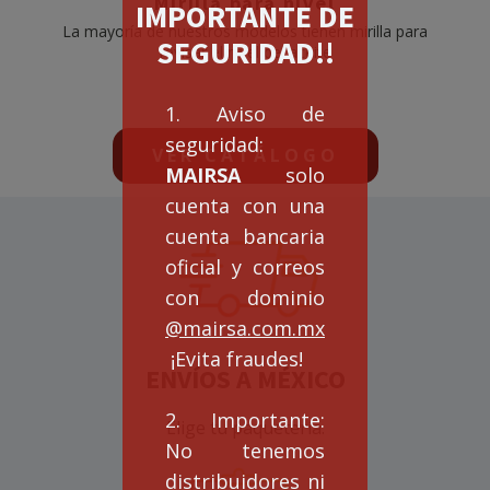
Mirilla para nivel
IMPORTANTE DE
La mayoría de nuestros modelos tienen mirilla para
SEGURIDAD!!
revisar el nivel del aceite
1. Aviso de
seguridad:
VER CATÁLOGO
MAIRSA
solo
cuenta con una
cuenta bancaria
oficial y correos
con dominio
@mairsa.com.mx
¡Evita fraudes!
ENVÍOS A MÉXICO
2. Importante:
Elige tu paquetería.
No tenemos
distribuidores ni