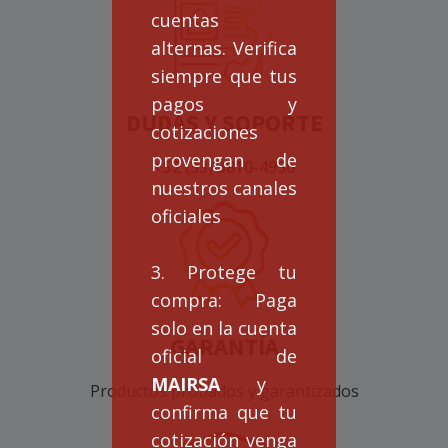
cuentas
alternas. Verifica
siempre que tus
pagos y
DUDAS Y SOPORTE
cotizaciones
provengan de
+52 (33) 3810-4996
nuestros canales
oficiales
3. Protege tu
compra: Paga
solo en la cuenta
GARANTÍA
oficial de
MAIRSA
y
Productos probados y garantizados
confirma que tu
cotización venga