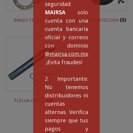
seguridad:
MAIRSA
solo
(6)
(5)
cuenta con una
BRAZO TENSOR
TAPA DE PROTECCIÓN
cuenta bancaria
oficial y correos
con dominio
@mairsa.com.mx
¡Evita fraudes!
2. Importante:
No tenemos
distribuidores ni
(9)
FLECHA DOBLE
cuentas
alternas. Verifica
siempre que tus
pagos y