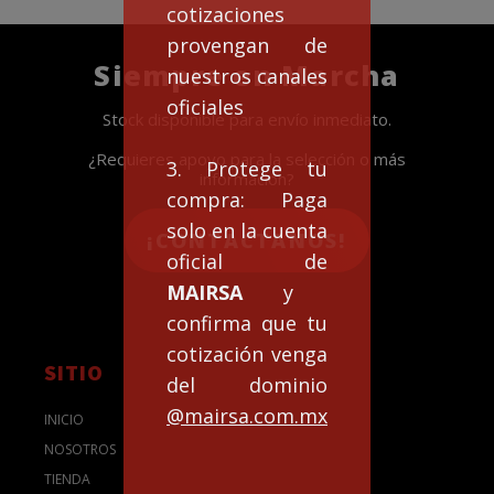
cotizaciones
provengan de
Siempre en Marcha
nuestros canales
oficiales
Stock disponible para envío inmediato.
¿Requieres apoyo para la selección o más
3. Protege tu
información?
compra: Paga
solo en la cuenta
¡CONTACTANOS!
oficial de
MAIRSA
y
confirma que tu
cotización venga
SITIO
del dominio
@mairsa.com.mx
INICIO
NOSOTROS
TIENDA