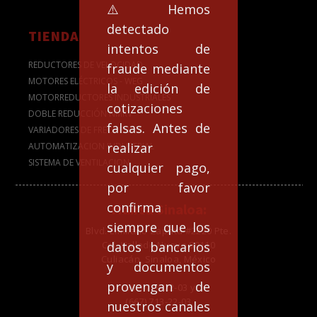
⚠️Hemos
detectado
TIENDA
intentos de
REDUCTORES DE VELOCIDAD
fraude mediante
MOTORES ELÉCTRICOS - WEG
la edición de
MOTORREDUCTORES INDUSTRIALES
cotizaciones
DOBLE REDUCCIÓN NMRV
falsas. Antes de
VARIADORES DE FRECUENCIA
realizar
AUTOMATIZACION INDUSTRIAL
SISTEMA DE VENTILACION
cualquier pago,
por favor
confirma
Mairsa Sinaloa:
siempre que los
Blvd. Emiliano Zapata #2220 Pte.
Col. Vallado Nuevo 80110
datos bancarios
Culiacán, Sinaloa, México
y documentos
provengan de
(667) 714-22-03 y
(667) 713-22-03
nuestros canales