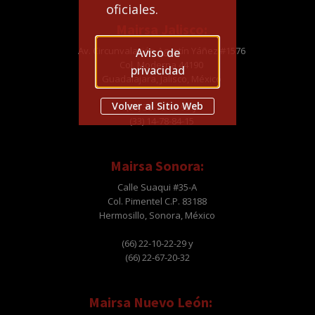
oficiales.
Mairsa Jalisco:
Av. Circunvalación Agustín Yáñez #1576
Aviso de
Col. Moderna 44190
privacidad
Guadalajara, Jalisco, México
Volver al Sitio Web
(33) 38-10-49-96 y
(33) 14-78-84-15
Mairsa Sonora:
Calle Suaqui #35-A
Col. Pimentel C.P. 83188
Hermosillo, Sonora, México
(66) 22-10-22-29 y
(66) 22-67-20-32
Mairsa Nuevo León: