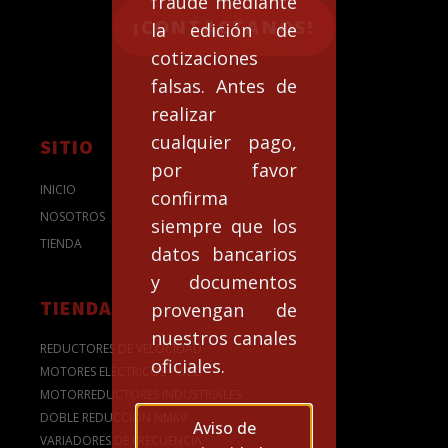
fraude mediante
¡CONTACTANOS!
la edición de
cotizaciones
falsas. Antes de
realizar
cualquier pago,
SITIO
por favor
INICIO
confirma
NOSOTROS
siempre que los
TIENDA
datos bancarios
y documentos
TIENDA
provengan de
nuestros canales
REDUCTORES DE VELOCIDAD
oficiales.
MOTORES ELÉCTRICOS - WEG
MOTORREDUCTORES INDUSTRIALES
DOBLE REDUCCIÓN NMRV
Aviso de
VARIADORES DE FRECUENCIA