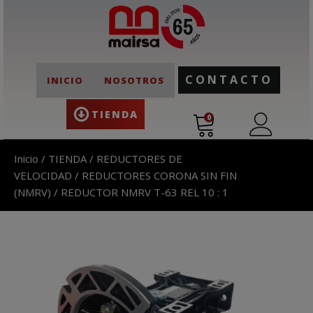
CONTACTO
INICIO
NOSOTROS
TIENDA
0
Inicio
/
TIENDA
/
REDUCTORES DE
VELOCIDAD
/
REDUCTORES CORONA SIN FIN
(NMRV)
/ REDUCTOR NMRV T-63 REL 10 : 1