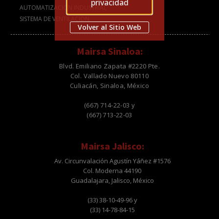
privacidad
AUTOMATIZACION INDUSTRIAL
SISTEMA DE VENTILACION
Volver al Sitio Web
Mairsa Sinaloa:
Blvd. Emiliano Zapata #2220 Pte.
Col. Vallado Nuevo 80110
Culiacán, Sinaloa, México
(667) 714-22-03 y
(667) 713-22-03
Mairsa Jalisco:
Av. Circunvalación Agustín Yáñez #1576
Col. Moderna 44190
Guadalajara, Jalisco, México
(33) 38-10-49-96 y
(33) 14-78-84-15