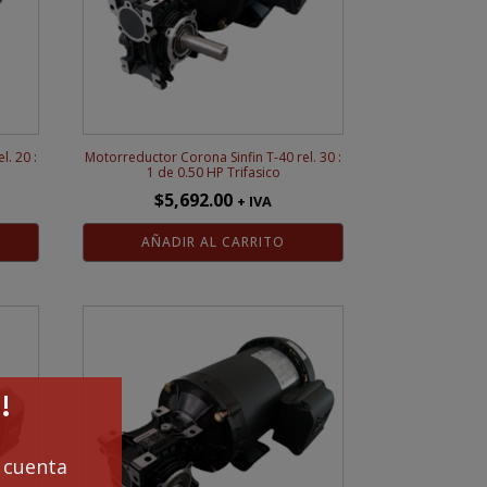
l. 20 :
Motorreductor Corona Sinfin T-40 rel. 30 :
1 de 0.50 HP Trifasico
$
5,692.00
+ IVA
AÑADIR AL CARRITO
!
cuenta