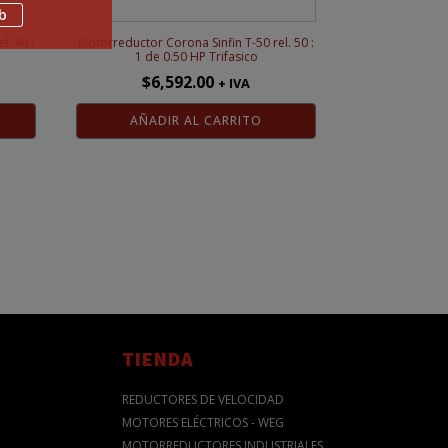
b
l. 40 :
Motorreductor Corona Sinfin T-50 rel. 50 :
1 de 0.50 HP Trifasico
$
6,592.00
+ IVA
AÑADIR AL CARRITO
TIENDA
REDUCTORES DE VELOCIDAD
MOTORES ELÉCTRICOS - WEG
MOTORREDUCTORES INDUSTRIALES