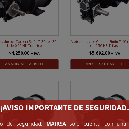
eductor Corona Sinfin T-30 rel. 30 :
Motorreductor Corona Sinfin T-40 re
1 de 0.25 HP Trifasico
1 de 0.50 HP Trifasico
$
4,250.00
$
5,692.00
+ IVA
+ IVA
AÑADIR AL CARRITO
AÑADIR AL CARRITO
¡¡AVISO IMPORTANTE DE SEGURIDAD!
so de seguridad:
MAIRSA
solo cuenta con una 