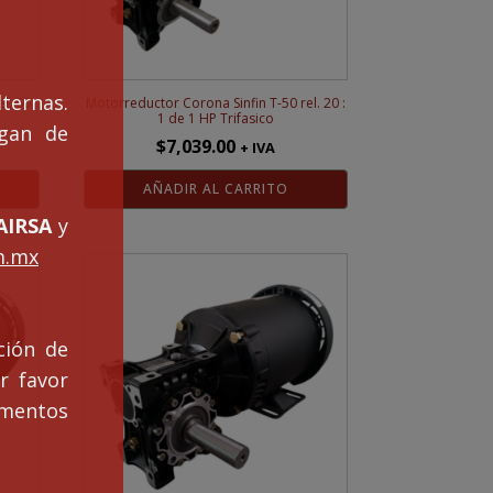
ternas.
l. 60 :
Motorreductor Corona Sinfin T-50 rel. 20 :
1 de 1 HP Trifasico
ngan de
$
7,039.00
+ IVA
AÑADIR AL CARRITO
IRSA
y
m.mx
ción de
r favor
mentos