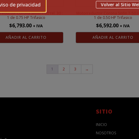
viso de privacidad
Volver al Sitio We
eductor Corona Sinfin T-50 rel. 30 :
Motorreductor Corona Sinfin T-50 re
1 de 0.75 HP Trifasico
1 de 0.50 HP Trifasico
$
6,793.00
$
6,592.00
+ IVA
+ IVA
AÑADIR AL CARRITO
AÑADIR AL CARRITO
1
2
3
→
SITIO
INICIO
NOSOTROS