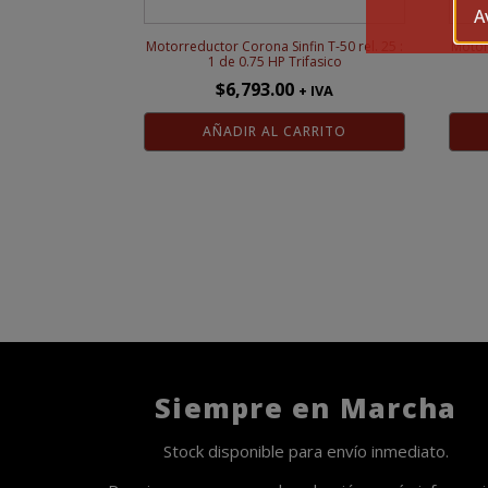
A
Motorreductor Corona Sinfin T-50 rel. 25 :
Motorr
1 de 0.75 HP Trifasico
$
6,793.00
+ IVA
AÑADIR AL CARRITO
Siempre en Marcha
Stock disponible para envío inmediato.