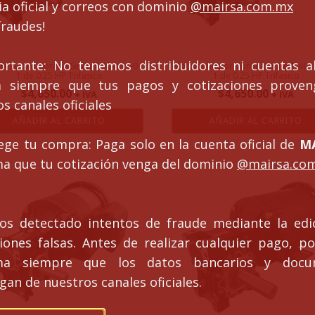
a oficial y correos con dominio
@mairsa.com.mx
fraudes!
ortante: No tenemos distribuidores ni cuentas al
eductor Corona Sinfin T-40 rel. 50 :
Motorreductor Corona Sinfin T-40 re
1 de 0.25 HP Trifasico
1 de 0.25 HP Trifasico
ca siempre que tus pagos y cotizaciones prove
$
4,650.00
$
4,650.00
+ IVA
+ IVA
s canales oficiales
AÑADIR AL CARRITO
AÑADIR AL CARRITO
ege tu compra: Paga solo en la cuenta oficial de
MA
ma que tu cotización venga del dominio
@mairsa.co
s detectado intentos de fraude mediante la edi
ciones falsas. Antes de realizar cualquier pago, po
rma siempre que los datos bancarios y docu
an de nuestros canales oficiales.