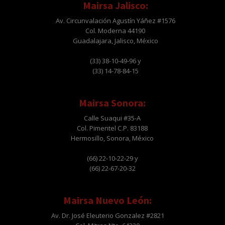
Mairsa Jalisco:
Av. Circunvalación Agustín Yáñez #1576
Col. Moderna 44190
Guadalajara, Jalisco, México
(33) 38-10-49-96 y
(33) 14-78-84-15
Mairsa Sonora:
Calle Suaqui #35-A
Col. Pimentel C.P. 83188
Hermosillo, Sonora, México
(66) 22-10-22-29 y
(66) 22-67-20-32
Mairsa Nuevo León:
Av. Dr. José Eleuterio Gonzalez #2821