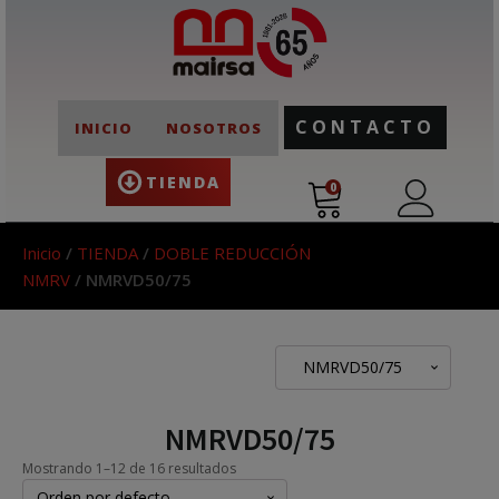
CONTACTO
INICIO
NOSOTROS
TIENDA
0
Inicio
/
TIENDA
/
DOBLE REDUCCIÓN
NMRV
/ NMRVD50/75
NMRVD50/75
NMRVD50/75
Mostrando 1–12 de 16 resultados