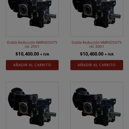
Doble Reducción NMRVD50/75
Doble Reducción NMRVD50/75
rel. 250:1
rel. 300:1
$
10,400.00
$
10,400.00
+ IVA
+ IVA
AÑADIR AL CARRITO
AÑADIR AL CARRITO