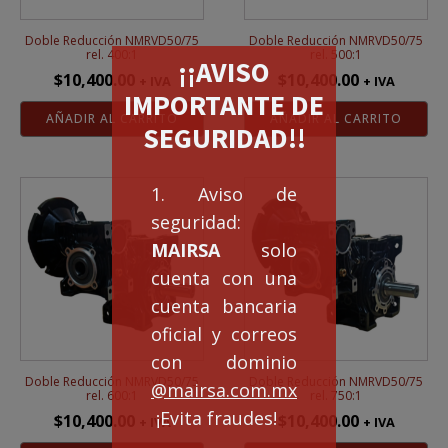
Doble Reducción NMRVD50/75
Doble Reducción NMRVD50/75
rel. 400:1
rel. 500:1
¡¡AVISO
$
10,400.00
$
10,400.00
+ IVA
+ IVA
IMPORTANTE DE
AÑADIR AL CARRITO
AÑADIR AL CARRITO
SEGURIDAD!!
1. Aviso de
seguridad:
MAIRSA
solo
cuenta con una
cuenta bancaria
oficial y correos
con dominio
Doble Reducción NMRVD50/75
Doble Reducción NMRVD50/75
@mairsa.com.mx
rel. 600:1
rel. 750:1
¡Evita fraudes!
$
10,400.00
$
10,400.00
+ IVA
+ IVA