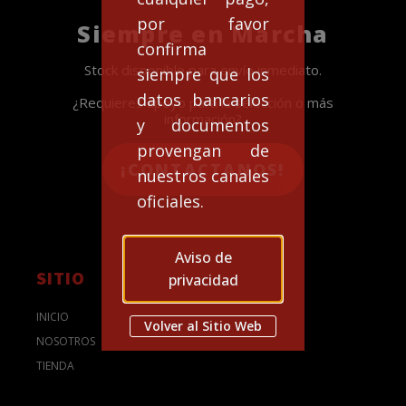
por favor
Siempre en Marcha
confirma
Stock disponible para envío inmediato.
siempre que los
datos bancarios
¿Requieres apoyo para la selección o más
información?
y documentos
provengan de
¡CONTACTANOS!
nuestros canales
oficiales.
Aviso de
SITIO
privacidad
INICIO
Volver al Sitio Web
NOSOTROS
TIENDA