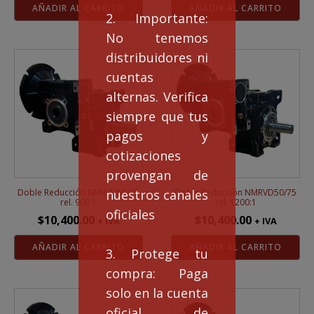
AÑADIR AL CARRITO
AÑADIR AL CARRITO
2. Importante:
No tenemos
distribuidores ni
cuentas
alternas. Verifica
siempre que tus
pagos y
cotizaciones
provengan de
nuestros canales
Doble Reducción NMRVD50/75
Doble Reducción NMRVD50/75
rel. 900:1
rel. 1200:1
oficiales
$
10,400.00
$
10,400.00
+ IVA
+ IVA
AÑADIR AL CARRITO
AÑADIR AL CARRITO
3. Protege tu
compra: Paga
solo en la cuenta
oficial de