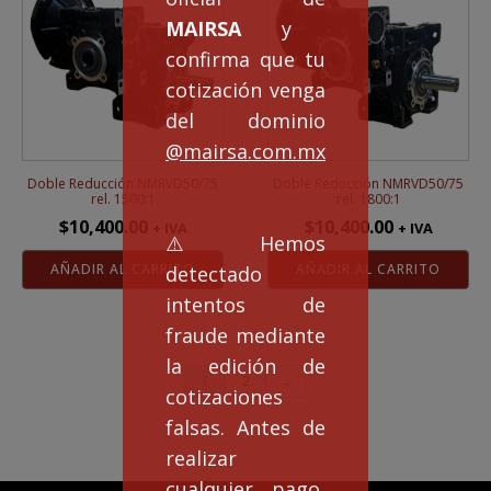
MAIRSA
y
confirma que tu
cotización venga
del dominio
@mairsa.com.mx
Doble Reducción NMRVD50/75
Doble Reducción NMRVD50/75
rel. 1500:1
rel. 1800:1
$
10,400.00
$
10,400.00
+ IVA
+ IVA
⚠️Hemos
AÑADIR AL CARRITO
AÑADIR AL CARRITO
detectado
intentos de
fraude mediante
la edición de
1
2
→
cotizaciones
falsas. Antes de
realizar
cualquier pago,