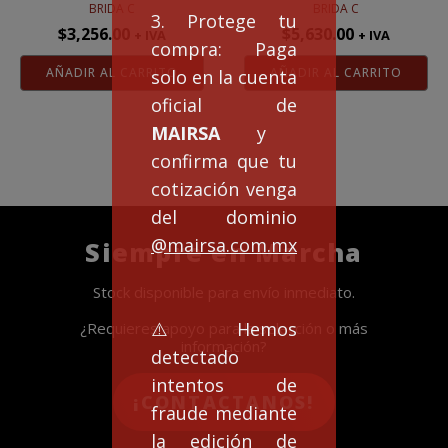
BRIDA C
BRIDA C
3. Protege tu
$
3,256.00
$
5,630.00
+ IVA
+ IVA
compra: Paga
AÑADIR AL CARRITO
AÑADIR AL CARRITO
solo en la cuenta
oficial de
MAIRSA
y
confirma que tu
cotización venga
del dominio
@mairsa.com.mx
Siempre en Marcha
Stock disponible para envío inmediato.
⚠️Hemos
¿Requieres apoyo para la selección o más
información?
detectado
intentos de
¡CONTACTANOS!
fraude mediante
la edición de