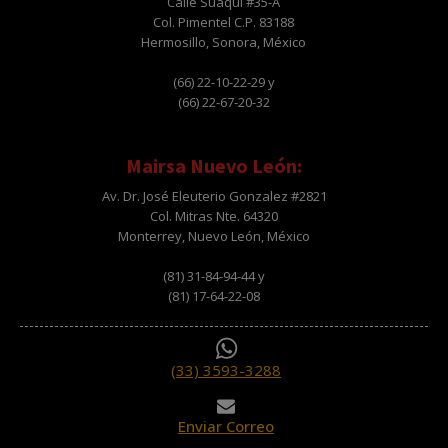
Calle Suaqui #35-A
Col. Pimentel C.P. 83188
Hermosillo, Sonora, México
(66) 22-10-22-29 y
(66) 22-67-20-32
Mairsa Nuevo León:
Av. Dr. José Eleuterio Gonzalez #2821
Col. Mitras Nte. 64320
Monterrey, Nuevo León, México
(81) 31-84-94-44 y
(81) 17-64-22-08
(33) 3593-3288
Enviar Correo