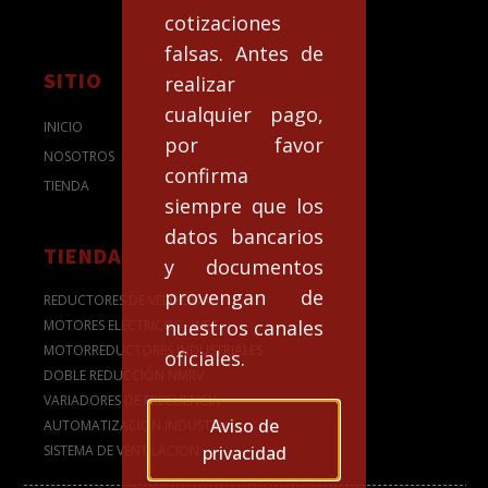
cotizaciones
falsas. Antes de
SITIO
realizar
cualquier pago,
INICIO
por favor
NOSOTROS
confirma
TIENDA
siempre que los
datos bancarios
TIENDA
y documentos
provengan de
REDUCTORES DE VELOCIDAD
nuestros canales
MOTORES ELÉCTRICOS - WEG
MOTORREDUCTORES INDUSTRIALES
oficiales.
DOBLE REDUCCIÓN NMRV
VARIADORES DE FRECUENCIA
Aviso de
AUTOMATIZACION INDUSTRIAL
SISTEMA DE VENTILACION
privacidad