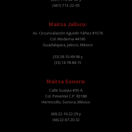
(667) 713-22-03
Mairsa Jalisco:
Av. Circunvalación Agustín Yáñez #1576
Col. Moderna 44190
Guadalajara, Jalisco, México
(33) 38-10-49-96 y
(33) 14-78-84-15
Mairsa Sonora:
Calle Suaqui #35-A
Col. Pimentel C.P. 83188
Hermosillo, Sonora, México
(66) 22-10-22-29 y
(66) 22-67-20-32