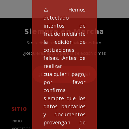
⚠️Hemos
detectado
intentos de
Siempre en Marcha
fraude mediante
la edición de
Stock disponible para envío inmediato.
cotizaciones
¿Requieres apoyo para la selección o más
falsas. Antes de
información?
realizar
cualquier pago,
¡CONTACTANOS!
por favor
confirma
siempre que los
datos bancarios
SITIO
y documentos
INICIO
provengan de
NOSOTROS