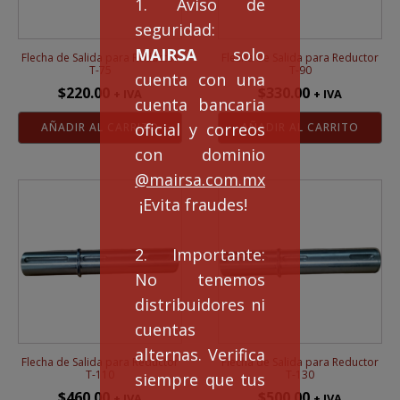
1. Aviso de
seguridad:
MAIRSA
solo
Flecha de Salida para Reductor
Flecha de Salida para Reductor
T-75
T-90
cuenta con una
$
220.00
$
330.00
+ IVA
+ IVA
cuenta bancaria
oficial y correos
AÑADIR AL CARRITO
AÑADIR AL CARRITO
con dominio
@mairsa.com.mx
¡Evita fraudes!
2. Importante:
No tenemos
distribuidores ni
cuentas
alternas. Verifica
Flecha de Salida para Reductor
Flecha de Salida para Reductor
T-110
T-130
siempre que tus
$
460.00
$
500.00
+ IVA
+ IVA