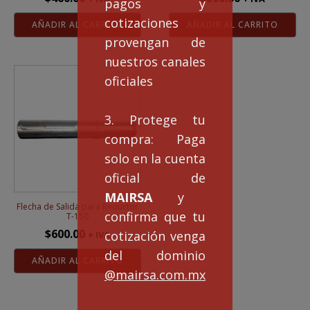
pagos y
cotizaciones
AÑADIR AL CARRITO
AÑADIR AL CARRITO
provengan de
nuestros canales
oficiales
3. Protege tu
compra: Paga
solo en la cuenta
oficial de
MAIRSA
y
Flecha de Salida para Reductor
confirma que tu
T-150
$
600.00
cotización venga
+ IVA
del dominio
AÑADIR AL CARRITO
@mairsa.com.mx