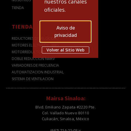
nuestros canales
TIENDA
oficiales.
TIENDA
Aviso de
privacidad
REDUCTORES DE VELOCIDAD
MOTORES ELÉCTRICOS - WEG
Volver al Sitio Web
MOTORREDUCTORES INDUSTRIALES
DOBLE REDUCCIÓN NMRV
VARIADORES DE FRECUENCIA
AUTOMATIZACION INDUSTRIAL
SISTEMA DE VENTILACION
Mairsa Sinaloa:
Blvd. Emiliano Zapata #2220 Pte.
Col. Vallado Nuevo 80110
Culiacán, Sinaloa, México
(667) 714-22-03 y