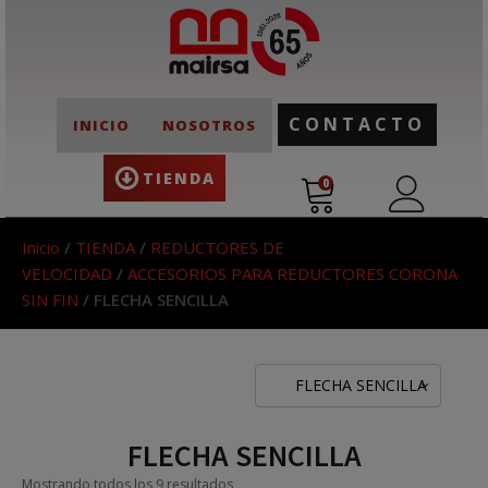
CONTACTO
INICIO
NOSOTROS
TIENDA
0
Inicio
/
TIENDA
/
REDUCTORES DE
VELOCIDAD
/
ACCESORIOS PARA REDUCTORES CORONA
SIN FIN
/ FLECHA SENCILLA
FLECHA SENCILLA
FLECHA SENCILLA
Mostrando todos los 9 resultados