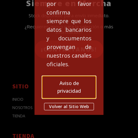
Siempre en Marcha
por favor
confirma
Stock disponible para envío inmediato.
siempre que los
¿Requieres apoyo para la selección o más
datos bancarios
información?
y documentos
provengan de
¡CONTACTANOS!
nuestros canales
oficiales.
Aviso de
SITIO
privacidad
INICIO
Volver al Sitio Web
NOSOTROS
TIENDA
TIENDA