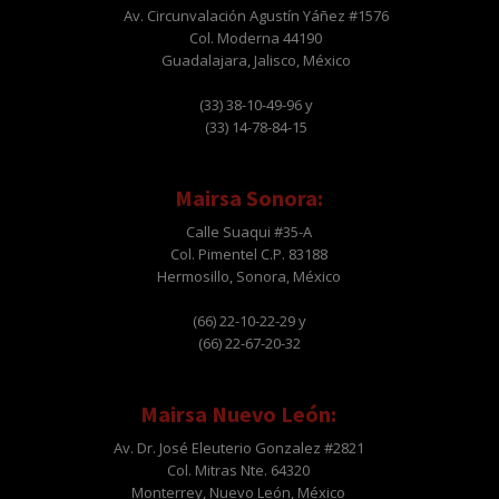
Av. Circunvalación Agustín Yáñez #1576
Col. Moderna 44190
Guadalajara, Jalisco, México
(33) 38-10-49-96 y
(33) 14-78-84-15
Mairsa Sonora:
Calle Suaqui #35-A
Col. Pimentel C.P. 83188
Hermosillo, Sonora, México
(66) 22-10-22-29 y
(66) 22-67-20-32
Mairsa Nuevo León:
Av. Dr. José Eleuterio Gonzalez #2821
Col. Mitras Nte. 64320
Monterrey, Nuevo León, México