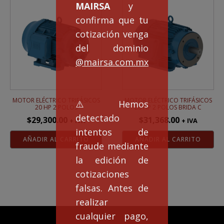
MAIRSA
y
confirma que tu
cotización venga
del dominio
@mairsa.com.mx
MOTOR ELÉCTRICO TRIFÁSICOS
MOTOR ELÉCTRICO TRIFÁSICOS
⚠️Hemos
20 HP 2 POLOS
20 HP 2 POLOS BRIDA C
detectado
$
29,300.00
$
31,368.00
+ IVA
+ IVA
intentos de
AÑADIR AL CARRITO
AÑADIR AL CARRITO
fraude mediante
la edición de
cotizaciones
falsas. Antes de
realizar
cualquier pago,