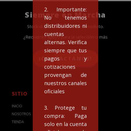
2. Importante:
Siempre en Marcha
No tenemos
distribuidores ni
Stock disponible para envío inmediato.
cuentas
¿Requieres apoyo para la selección o más
alternas. Verifica
información?
siempre que tus
¡CONTACTANOS!
pagos y
cotizaciones
provengan de
nuestros canales
oficiales
SITIO
INICIO
3. Protege tu
NOSOTROS
compra: Paga
TIENDA
solo en la cuenta