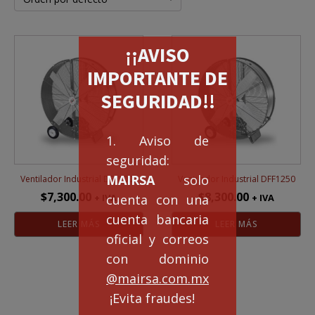
¡¡AVISO
IMPORTANTE DE
SEGURIDAD!!
1. Aviso de
seguridad:
MAIRSA
solo
Ventilador Industrial DFF1000
Ventilador Industrial DFF1250
$
7,300.00
$
8,300.00
+ IVA
+ IVA
cuenta con una
cuenta bancaria
LEER MÁS
LEER MÁS
oficial y correos
con dominio
@mairsa.com.mx
¡Evita fraudes!