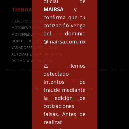
oficial de
TIENDA
MAIRSA
y
confirma que tu
REDUCTORES DE VELOCIDAD
cotización venga
MOTORES ELÉCTRICOS - WEG
del dominio
MOTORREDUCTORES INDUSTRIALES
@mairsa.com.mx
DOBLE REDUCCIÓN NMRV
VARIADORES DE FRECUENCIA
AUTOMATIZACION INDUSTRIAL
SISTEMA DE VENTILACION
⚠️Hemos
detectado
Mairsa Sinaloa:
intentos de
Blvd. Emiliano Zapata #2220 Pte.
fraude mediante
Col. Vallado Nuevo 80110
la edición de
Culiacán, Sinaloa, México
cotizaciones
(667) 714-22-03 y
falsas. Antes de
(667) 713-22-03
realizar