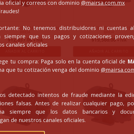
a oficial y correos con dominio
@mairsa.com.mx
fraudes!
ortante: No tenemos distribuidores ni cuentas al
R ELÉCTRICO TRIFÁSICO 10 HP SIN
MOTOR ELÉCTRICO TRIFÁSICO 15 H
BRIDA
BRIDA
ca siempre que tus pagos y cotizaciones prove
$
12,037.00
$
19,560.00
+ IVA
+ IVA
s canales oficiales
AÑADIR AL CARRITO
AÑADIR AL CARRITO
ege tu compra: Paga solo en la cuenta oficial de
MA
ma que tu cotización venga del dominio
@mairsa.co
s detectado intentos de fraude mediante la edi
ciones falsas. Antes de realizar cualquier pago, po
rma siempre que los datos bancarios y docu
an de nuestros canales oficiales.