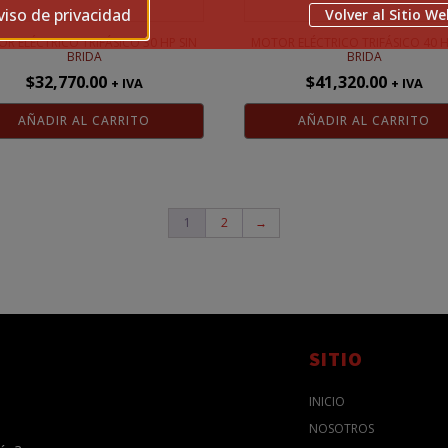
viso de privacidad
Volver al Sitio We
R ELÉCTRICO TRIFÁSICO 30 HP SIN
MOTOR ELÉCTRICO TRIFÁSICO 40 H
BRIDA
BRIDA
$
32,770.00
$
41,320.00
+ IVA
+ IVA
AÑADIR AL CARRITO
AÑADIR AL CARRITO
1
2
→
SITIO
INICIO
NOSOTROS