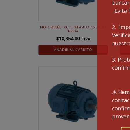
bancari
¡Evita 
2. Imp
MOTOR ELÉCTRICO TRIFÁSICO 7.5 HP SIN
MOTO
BRIDA
Verifi
$
10,354.00
+ IVA
nuestro
AÑADIR AL CARRITO
3. Prot
confir
⚠️Hemo
cotiza
confi
proveng