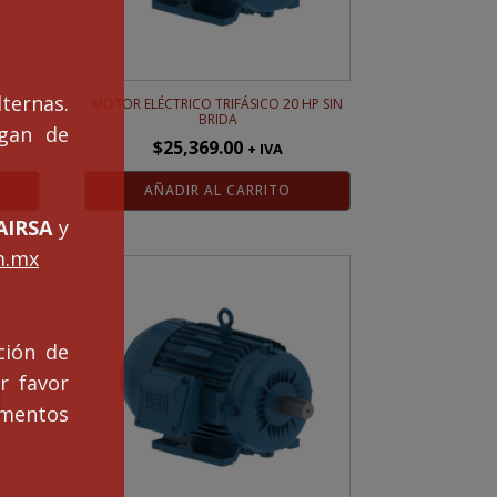
ternas.
P SIN
MOTOR ELÉCTRICO TRIFÁSICO 20 HP SIN
BRIDA
ngan de
$
25,369.00
+ IVA
AÑADIR AL CARRITO
IRSA
y
m.mx
ción de
r favor
mentos