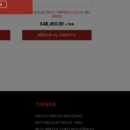
b
P SIN
MOTOR ELÉCTRICO TRIFÁSICO 50 HP SIN
BRIDA
$
48,450.00
+ IVA
AÑADIR AL CARRITO
TIENDA
REDUCTORES DE VELOCIDAD
MOTORES ELÉCTRICOS - WEG
MOTORREDUCTORES INDUSTRIALES