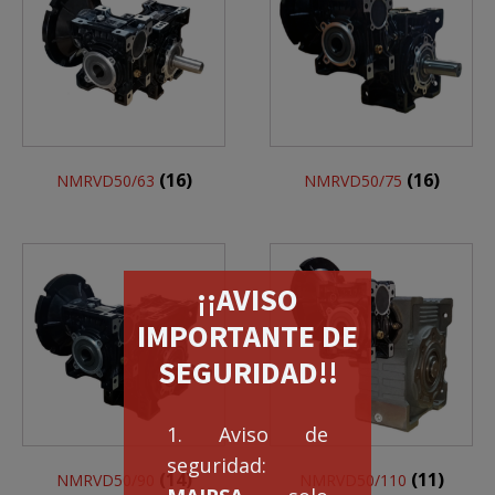
(16)
(16)
NMRVD50/63
NMRVD50/75
¡¡AVISO
IMPORTANTE DE
SEGURIDAD!!
1. Aviso de
seguridad:
(14)
(11)
NMRVD50/90
NMRVD50/110