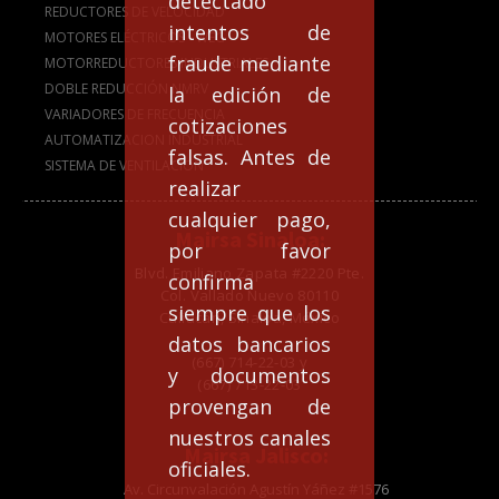
detectado
REDUCTORES DE VELOCIDAD
intentos de
MOTORES ELÉCTRICOS - WEG
fraude mediante
MOTORREDUCTORES INDUSTRIALES
DOBLE REDUCCIÓN NMRV
la edición de
VARIADORES DE FRECUENCIA
cotizaciones
AUTOMATIZACION INDUSTRIAL
falsas. Antes de
SISTEMA DE VENTILACION
realizar
cualquier pago,
Mairsa Sinaloa:
por favor
Blvd. Emiliano Zapata #2220 Pte.
confirma
Col. Vallado Nuevo 80110
siempre que los
Culiacán, Sinaloa, México
datos bancarios
(667) 714-22-03 y
y documentos
(667) 713-22-03
provengan de
nuestros canales
Mairsa Jalisco:
oficiales.
Av. Circunvalación Agustín Yáñez #1576