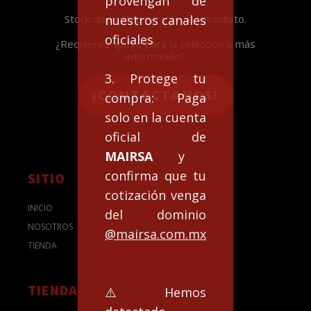
provengan de
nuestros canales
Stock disponible para envío inmediato.
oficiales
¿Requieres apoyo para la selección o más
información?
3. Protege tu
¡CONTACTANOS!
compra: Paga
solo en la cuenta
oficial de
MAIRSA
y
confirma que tu
SITIO
cotización venga
INICIO
del dominio
NOSOTROS
@mairsa.com.mx
TIENDA
TIENDA
⚠️Hemos