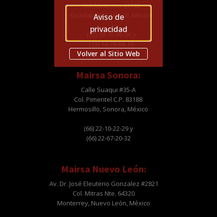
Col. Moderna 44190
Guadalajara, Jalisco, México
Aviso de
privacidad
(33) 38-10-49-96 y
(33) 14-78-84-15
Volver al Sitio Web
Mairsa Sonora:
Calle Suaqui #35-A
Col. Pimentel C.P. 83188
Hermosillo, Sonora, México
(66) 22-10-22-29 y
(66) 22-67-20-32
Mairsa Nuevo León:
Av. Dr. José Eleuterio Gonzalez #2821
Col. Mitras Nte. 64320
Monterrey, Nuevo León, México