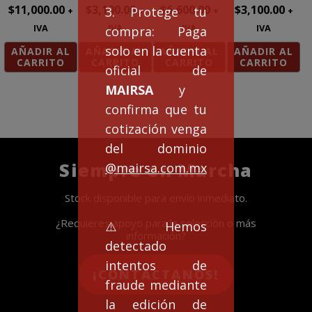
$
11,000.00
$
3,100.00
$
6,600.00
$
3,100.00
3. Protege tu
+
+
+
+
IVA
IVA
IVA
IVA
compra: Paga
solo en la cuenta
AÑADIR AL
AÑADIR AL
AÑADIR AL
AÑADIR AL
CARRITO
CARRITO
CARRITO
CARRITO
oficial de
MAIRSA
y
confirma que tu
cotización venga
del dominio
Siempre en Marcha
@mairsa.com.mx
Stock disponible para envío inmediato.
¿Requieres apoyo para la selección o más
⚠️Hemos
información?
detectado
intentos de
¡CONTACTANOS!
fraude mediante
la edición de