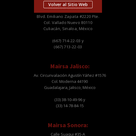
Volver al Sitio Web
Mairsa Sinaloa:
Blvd. Emiliano Zapata #2220 Pte.
Col. Vallado Nuevo 80110
Culiacán, Sinaloa, México
(667) 714-22-03 y
(667) 713-22-03
Mairsa Jalisco:
Av. Circunvalación Agustín Yáñez #1576
Col. Moderna 44190
Guadalajara, Jalisco, México
(33) 38-10-49-96 y
(33) 14-78-84-15
Mairsa Sonora:
Calle Suaqui #35-A