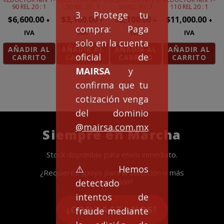
90 REL 20 : 1
50 REL 20 : 1
50 REL 30 : 1
110 REL 20 : 1
3. Protege tu
$
6,600.00
$
3,100.00
$
3,100.00
$
11,000.00
+
+
+
+
compra: Paga
IVA
IVA
IVA
IVA
solo en la cuenta
AÑADIR AL
AÑADIR AL
AÑADIR AL
AÑADIR AL
oficial de
CARRITO
CARRITO
CARRITO
CARRITO
MAIRSA
y
confirma que tu
cotización venga
del dominio
@mairsa.com.mx
Siempre en Marcha
Stock disponible para envío inmediato.
⚠️Hemos
¿Requieres apoyo para la selección o más
información?
detectado
intentos de
¡CONTACTANOS!
fraude mediante