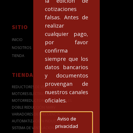
la edición de
cotizaciones
falsas. Antes de
realizar
SITIO
cualquier pago,
INICIO
por favor
NOSOTROS
confirma
TIENDA
siempre que los
datos bancarios
TIENDA
y documentos
provengan de
REDUCTORES DE VELOCIDAD
nuestros canales
MOTORES ELÉCTRICOS - WEG
oficiales.
MOTORREDUCTORES INDUSTRIALES
DOBLE REDUCCIÓN NMRV
VARIADORES DE FRECUENCIA
Aviso de
AUTOMATIZACION INDUSTRIAL
privacidad
SISTEMA DE VENTILACION