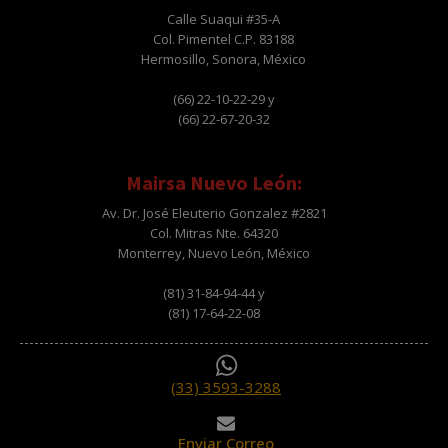
Calle Suaqui #35-A
Col. Pimentel C.P. 83188
Hermosillo, Sonora, México
(66) 22-10-22-29 y
(66) 22-67-20-32
Mairsa Nuevo León:
Av. Dr. José Eleuterio Gonzalez #2821
Col. Mitras Nte. 64320
Monterrey, Nuevo León, México
(81) 31-84-94-44 y
(81) 17-64-22-08
(33) 3593-3288
Enviar Correo