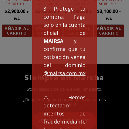
T-50 REL 10 : 1
63 REL 40 : 1
110 REL 60 : 1
50 REL 30 : 1
3. Protege tu
$
2,900.00
$
3,600.00
$
11,000.00
$
3,100.00
+
+
+
+
compra: Paga
IVA
IVA
IVA
IVA
solo en la cuenta
AÑADIR AL
AÑADIR AL
AÑADIR AL
AÑADIR AL
oficial de
CARRITO
CARRITO
CARRITO
CARRITO
MAIRSA
y
confirma que tu
cotización venga
del dominio
@mairsa.com.mx
Siempre en Marcha
Stock disponible para envío inmediato.
⚠️Hemos
¿Requieres apoyo para la selección o más
información?
detectado
intentos de
¡CONTACTANOS!
fraude mediante