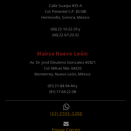
Calle Suaqui #35-A
Col. Pimentel C.P. 83188
Hermosillo, Sonora, México
(66) 22-10-22-29 y
(66) 22-67-20-32
Mairsa Nuevo León:
Av. Dr. José Eleuterio Gonzalez #2821
Col. Mitras Nte. 64320
Monterrey, Nuevo León, México
(81) 31-84-94-44 y
(81) 17-64-22-08
(33) 3593-3288
Enviar Correo