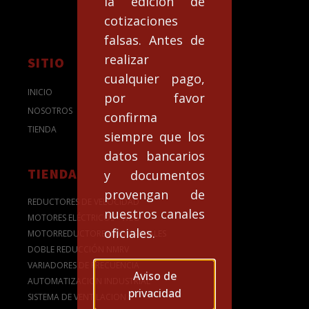
la edición de
cotizaciones
falsas. Antes de
realizar
SITIO
cualquier pago,
INICIO
por favor
NOSOTROS
confirma
TIENDA
siempre que los
datos bancarios
TIENDA
y documentos
provengan de
REDUCTORES DE VELOCIDAD
nuestros canales
MOTORES ELÉCTRICOS - WEG
oficiales.
MOTORREDUCTORES INDUSTRIALES
DOBLE REDUCCIÓN NMRV
VARIADORES DE FRECUENCIA
Aviso de
AUTOMATIZACION INDUSTRIAL
privacidad
SISTEMA DE VENTILACION