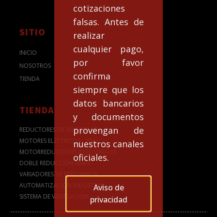
cotizaciones
falsas. Antes de
SITIO
realizar
cualquier pago,
INICIO
por favor
NOSOTROS
confirma
TIENDA
siempre que los
datos bancarios
TIENDA
y documentos
provengan de
REDUCTORES DE VELOCIDAD
MOTORES ELÉCTRICOS - WEG
nuestros canales
MOTORREDUCTORES INDUSTRIALES
oficiales.
DOBLE REDUCCIÓN NMRV
VARIADORES DE FRECUENCIA
AUTOMATIZACION INDUSTRIAL
Aviso de
SISTEMA DE VENTILACION
privacidad