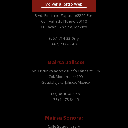
Volver al Sitio Web
Mairsa Sinaloa:
Blvd. Emiliano Zapata #2220 Pte.
Col. Vallado Nuevo 80110
Culiacán, Sinaloa, México
(667) 714-22-03 y
(667) 713-22-03
Mairsa Jalisco:
Av. Circunvalación Agustín Yáñez #1576
Col. Moderna 44190
Guadalajara, Jalisco, México
(33) 38-10-49-96 y
(33) 14-78-84-15
Mairsa Sonora:
Calle Suaqui #35-A