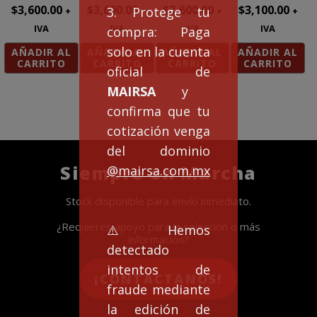
$
3,600.00
$
3,600.00
$
3,600.00
$
3,100.00
3. Protege tu
+
+
+
+
IVA
IVA
IVA
IVA
compra: Paga
solo en la cuenta
AÑADIR AL
AÑADIR AL
AÑADIR AL
AÑADIR AL
CARRITO
CARRITO
CARRITO
CARRITO
oficial de
MAIRSA
y
confirma que tu
cotización venga
del dominio
Siempre en Marcha
@mairsa.com.mx
Stock disponible para envío inmediato.
¿Requieres apoyo para la selección o más
⚠️Hemos
información?
detectado
intentos de
¡CONTACTANOS!
fraude mediante
la edición de