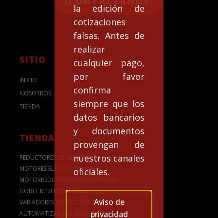
¡CONTACTANOS!
la edición de
cotizaciones
falsas. Antes de
realizar
SITIO
cualquier pago,
por favor
INICIO
confirma
NOSOTROS
siempre que los
TIENDA
datos bancarios
y documentos
TIENDA
provengan de
nuestros canales
REDUCTORES DE VELOCIDAD
MOTORES ELÉCTRICOS - WEG
oficiales.
MOTORREDUCTORES INDUSTRIALES
DOBLE REDUCCIÓN NMRV
Aviso de
VARIADORES DE FRECUENCIA
privacidad
AUTOMATIZACION INDUSTRIAL