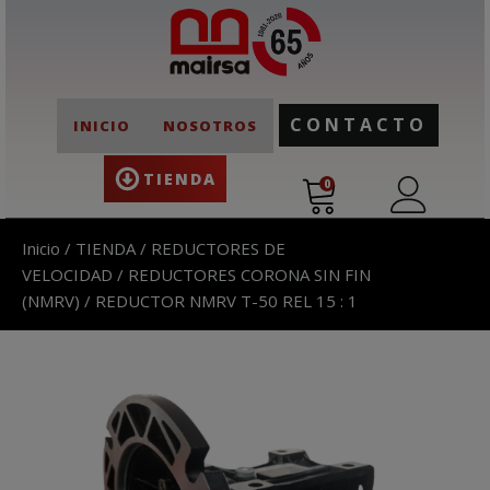
CONTACTO
INICIO
NOSOTROS
TIENDA
0
Inicio
/
TIENDA
/
REDUCTORES DE
VELOCIDAD
/
REDUCTORES CORONA SIN FIN
(NMRV)
/ REDUCTOR NMRV T-50 REL 15 : 1