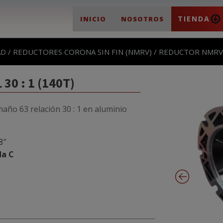
TIENDA
INICIO
NOSOTROS
AD
/
REDUCTORES CORONA SIN FIN (NMRV)
/ REDUCTOR NMRV T
30 : 1 (140T)
maño 63 relación 30 : 1 en aluminio
8″
da C