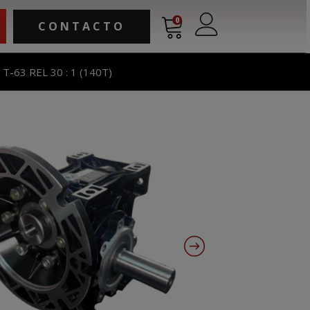
0
CONTACTO
-63 REL 30 : 1 (140T)