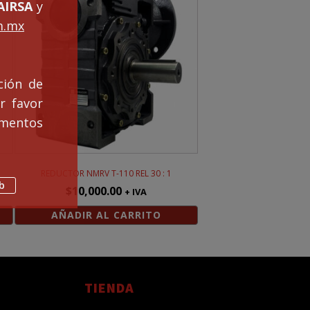
IRSA
y
m.mx
ción de
r favor
mentos
REDUCTOR NMRV T-110 REL 30 : 1
b
$
10,000.00
+ IVA
AÑADIR AL CARRITO
TIENDA