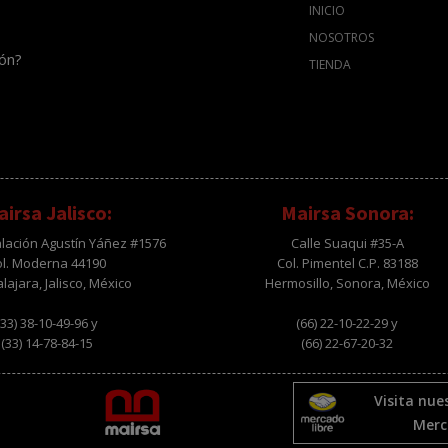
INICIO
NOSOTROS
ión?
TIENDA
irsa Jalisco:
Mairsa Sonora:
alación Agustín Yáñez #1576
Calle Suaqui #35-A
ol. Moderna 44190
Col. Pimentel C.P. 83188
ajara, Jalisco, México
Hermosillo, Sonora, México
(33) 38-10-49-96 y
(66) 22-10-22-29 y
(33) 14-78-84-15
(66) 22-67-20-32
Visita nue
Merc