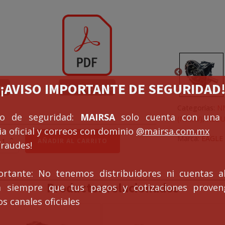
¡¡AVISO IMPORTANTE DE SEGURIDAD!
es
Dimensiones
Categorías:
N
so de seguridad:
MAIRSA
solo cuenta con una 
(NMRV)
,
REDU
a oficial y correos con dominio
@mairsa.com.mx
DUCTOR
Marca:
EAGLE
AÑADIR AL CARRITO
fraudes!
RV
ortante: No tenemos distribuidores ni cuentas al
Productos relacionados
ca siempre que tus pagos y cotizaciones prove
s canales oficiales
0T)
tidad