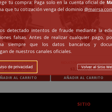
ege tu compra: Paga solo en la cuenta oficial de
MA
ma que tu cotización venga del dominio
@mairsa.co
s detectado intentos de fraude mediante la edi
ciones falsas. Antes de realizar cualquier pago, po
rma siempre que los datos bancarios y docu
an de nuestros canales oficiales.
UCTOR NMRV T-90 REL 50 : 1
REDUCTOR NMRV T-63 REL 10 : 1
viso de privacidad
Volver al Sitio We
$
6,300.00
$
3,300.00
+ IVA
+ IVA
ÑADIR AL CARRITO
AÑADIR AL CARRITO
SITIO