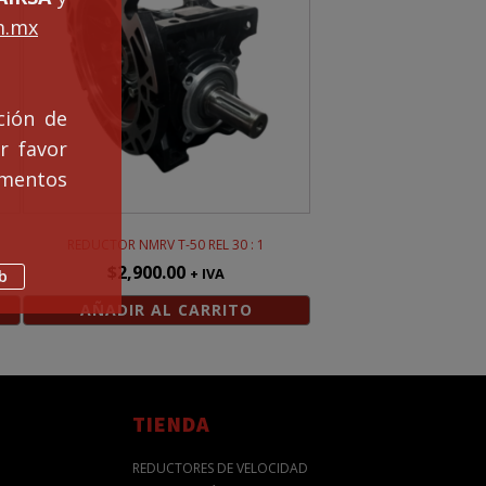
m.mx
ción de
r favor
mentos
REDUCTOR NMRV T-50 REL 30 : 1
$
2,900.00
+ IVA
b
AÑADIR AL CARRITO
TIENDA
REDUCTORES DE VELOCIDAD