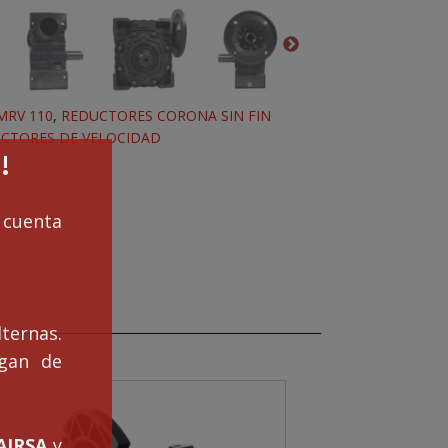
MRV 110
,
REDUCTORES CORONA SIN FIN
CTORES DE VELOCIDAD
!
cuenta
ternas.
ngan de
IRSA
y