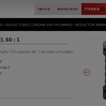
TIENDA
INICIO
NOSOTROS
AD
/
REDUCTORES CORONA SIN FIN (NMRV)
/ REDUCTOR NMRV T
 60 : 1
maño 110 relación 60 : 1 en hierro fundido.
8″
rida C
8″