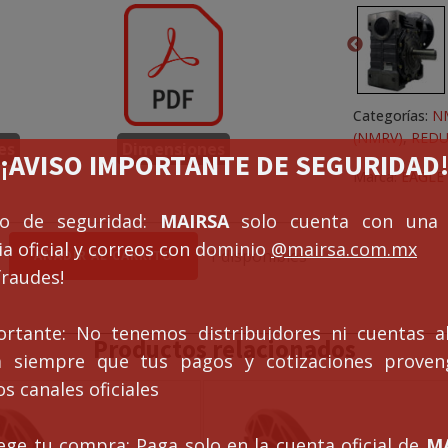
Categorías:
N
(NMRV)
,
REDU
es
Dimensiones
¡¡AVISO IMPORTANTE DE SEGURIDAD!
Marca:
EAGLE
so de seguridad:
MAIRSA
solo cuenta con una 
a oficial y correos con dominio
@mairsa.com.mx
R
1 disponibles
AÑADIR AL CARRITO
fraudes!
ortante: No tenemos distribuidores ni cuentas al
Productos relacionados
ca siempre que tus pagos y cotizaciones prove
s canales oficiales
ege tu compra: Paga solo en la cuenta oficial de
MA