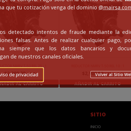
ma que tu cotización venga del dominio
@mairsa.co
s detectado intentos de fraude mediante la edi
ciones falsas. Antes de realizar cualquier pago, po
rma siempre que los datos bancarios y docu
an de nuestros canales oficiales.
UCTOR NMRV T-50 REL 25 : 1
REDUCTOR NMRV T-50 REL 10 : 1
$
2,900.00
$
2,900.00
+ IVA
+ IVA
viso de privacidad
Volver al Sitio We
ÑADIR AL CARRITO
AÑADIR AL CARRITO
SITIO
INICIO