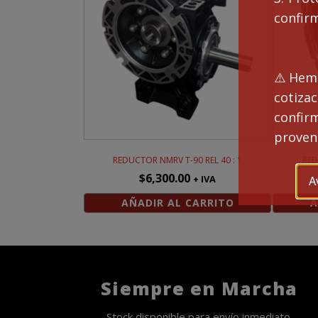
confir
⚠️Hemo
cotiza
confi
proveng
REDUCTOR NMRV T-90 REL 40 : 1
RED
$
6,300.00
+ IVA
A
AÑADIR AL CARRITO
A
Siempre en Marcha
Stock disponible para envío inmediato.