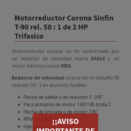
Motorreductor Corona Sinfin
T-90 rel. 50 : 1 de 2 HP
Trifasico
Motorreductor corona sin fin conformado por
un reductor de velocidad marca
EAGLE
y un
motor eléctrico marca
WEG
.
Reductor de velocidad
corona sin fin tamaño 90
relación 50 : 1 en aluminio fundido.
Flecha de salida o de reductor 1 3/8″
Para armazón de motor 143/145 brida C
Flecha de entrada o de motor 7/8″
RPM de salida 35
¡¡AVISO
Input max 2 HP
IMPORTANTE DE