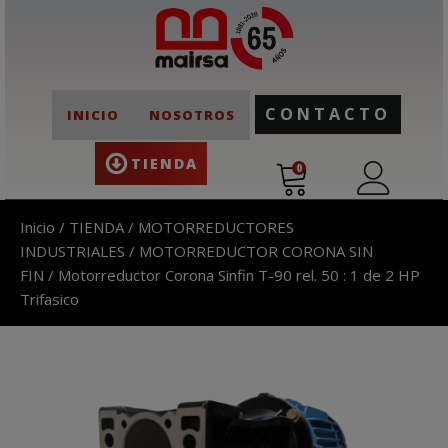
CONTACTO
INICIO
NOSOTROS
TIENDA
0
Inicio
/
TIENDA
/
MOTORREDUCTORES
INDUSTRIALES
/
MOTORREDUCTOR CORONA SIN
FIN
/ Motorreductor Corona Sinfin T-90 rel. 50 : 1 de 2 HP
Trifasico