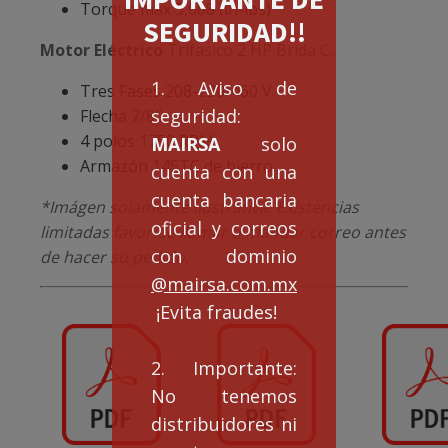
Torque max 3,008 (in-lbs)
SEGURIDAD!!
Motor Eléctrico
Trifasico 2 HP Brida C.
1. Aviso de
Tres Fases 208-230/460 V.
seguridad:
Flecha 7/8″
4 polos 1750 RPM
MAIRSA
solo
Armazón 145TC de hierro
cuenta con una
cuenta bancaria
*Imágen solamente ilustrativa. Existencias
oficial y correos
limitadas favor de llamar o mandar correo antes
con dominio
de hacer su pedido.
@mairsa.com.mx
¡Evita fraudes!
2. Importante:
No tenemos
distribuidores ni