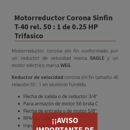
Motorreductor Corona Sinfin
T-40 rel. 50 : 1 de 0.25 HP
Trifasico
Motorreductor corona sin fin conformado por
un reductor de velocidad marca
EAGLE
y un
motor eléctrico marca
WEG
.
Reductor de velocidad
corona sin fin tamaño 40
relación 50 : 1 en aluminio fundido.
Flecha de salida o de reductor 3/4″
Para armazón de motor 56 brida C
Flecha de entrada o de motor 5/8″
RPM de salida 35
¡¡AVISO
Input max 1/4 HP
IMPORTANTE DE