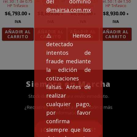
del dominio
rel. 30 : 1 de 0.75
rel. 60 : 1 de 1 HP
rel. 50 : 1 de 0.50
rel. 50 : 1 de 1.50
HP Trifasico
Trifasico
HP Trifasico
HP Trifasico
@mairsa.com.mx
$
6,793.00
$
8,639.00
$
6,592.00
$
8,930.00
+
+
+
+
IVA
IVA
IVA
IVA
AÑADIR AL
AÑADIR AL
AÑADIR AL
AÑADIR AL
⚠️Hemos
CARRITO
CARRITO
CARRITO
CARRITO
detectado
intentos de
fraude mediante
la edición de
cotizaciones
Siempre en Marcha
falsas. Antes de
realizar
Stock disponible para envío inmediato.
cualquier pago,
¿Requieres apoyo para la selección o más
por favor
información?
confirma
siempre que los
¡CONTACTANOS!