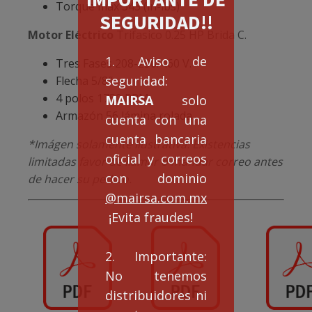
Torque max 345 (in-lbs)
SEGURIDAD!!
Motor Eléctrico
Trifasico 0.25 HP Brida C.
1. Aviso de
Tres Fases 208-230/460 V.
seguridad:
Flecha 5/8″
4 polos 1750 RPM
MAIRSA
solo
Armazón 56 lámina rolada
cuenta con una
cuenta bancaria
*Imágen solamente ilustrativa. Existencias
oficial y correos
limitadas favor de llamar o mandar correo antes
con dominio
de hacer su pedido.
@mairsa.com.mx
¡Evita fraudes!
2. Importante:
No tenemos
distribuidores ni