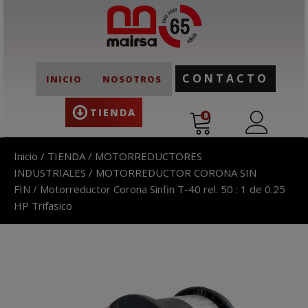
CONTACTO
INICIO
NOSOTROS
TIENDA
0
Inicio
/
TIENDA
/
MOTORREDUCTORES
INDUSTRIALES
/
MOTORREDUCTOR CORONA SIN
FIN
/ Motorreductor Corona Sinfin T-40 rel. 50 : 1 de 0.25
HP Trifasico