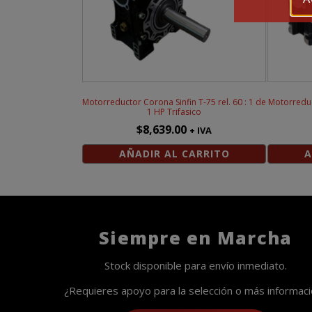
Motorreductor Corona Sinfin T-75 rel. 60 : 1 de
Motorreduct
1 HP Trifasico
$
8,639.00
+ IVA
AÑADIR AL CARRITO
A
Siempre en Marcha
Stock disponible para envío inmediato.
¿Requieres apoyo para la selección o más informac