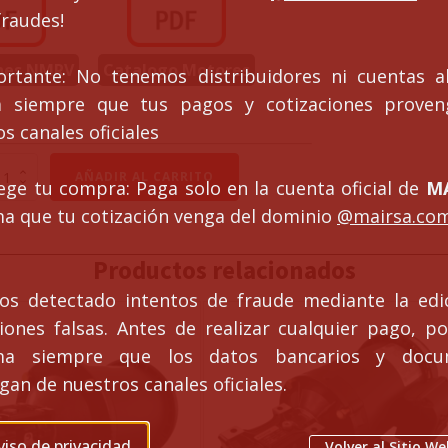
fraudes!
nes NMRV
Catalogo Motores
ortante: No tenemos distribuidores ni cuentas al
ca siempre que tus pagos y cotizaciones prove
s canales oficiales
torreductor
AÑADIR AL CARRITO
ege tu compra: Paga solo en la cuenta oficial de
MA
rona
fin
ma que tu cotización venga del dominio
@mairsa.co
Productos relacionados
s detectado intentos de fraude mediante la edi
ciones falsas. Antes de realizar cualquier pago, po
rma siempre que los datos bancarios y docu
an de nuestros canales oficiales.
fasico
tidad
viso de privacidad
Volver al Sitio We