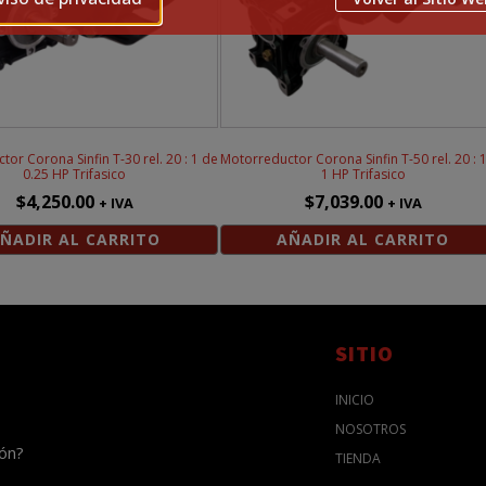
or Corona Sinfin T-30 rel. 20 : 1 de
Motorreductor Corona Sinfin T-50 rel. 20 : 
0.25 HP Trifasico
1 HP Trifasico
$
4,250.00
$
7,039.00
+ IVA
+ IVA
ÑADIR AL CARRITO
AÑADIR AL CARRITO
SITIO
INICIO
NOSOTROS
ión?
TIENDA