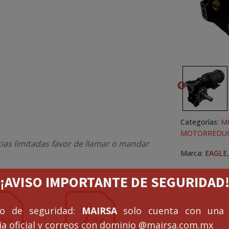
Categorías:
M
MOTORREDUC
cias limitadas favor de llamar o mandar
Marca:
EAGLE
¡¡AVISO IMPORTANTE DE SEGURIDAD!
so de seguridad:
MAIRSA
solo cuenta con una 
a oficial y correos con dominio
@mairsa.com.mx