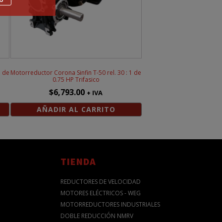
1 de
Motorreductor Corona Sinfin T-50 rel. 30 : 1 de
0.75 HP Trifasico
$
6,793.00
+ IVA
AÑADIR AL CARRITO
TIENDA
REDUCTORES DE VELOCIDAD
MOTORES ELÉCTRICOS - WEG
MOTORREDUCTORES INDUSTRIALES
DOBLE REDUCCIÓN NMRV