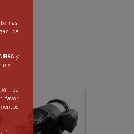
ternas.
ngan de
IRSA
y
m.mx
ción de
r favor
mentos
b