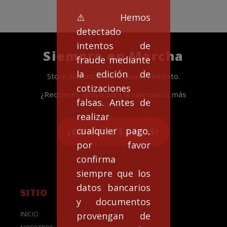
⚠️Hemos
detectado
intentos de
Siempre en Marcha
fraude mediante
la edición de
Stock disponible para envío inmediato.
cotizaciones
¿Requieres apoyo para la selección o más
falsas. Antes de
información?
realizar
cualquier pago,
¡CONTACTANOS!
por favor
confirma
siempre que los
datos bancarios
SITIO
y documentos
provengan de
INICIO