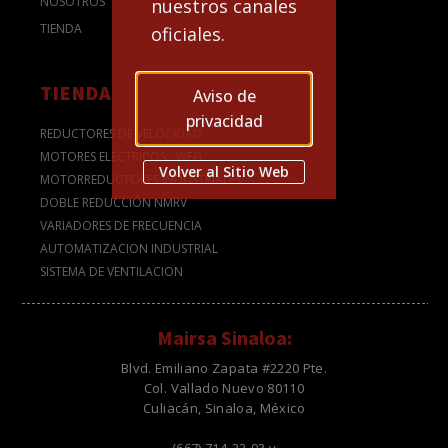
NOSOTROS
nuestros canales
TIENDA
oficiales.
TIENDA
Aviso de
privacidad
REDUCTORES DE VELOCIDAD
MOTORES ELÉCTRICOS - WEG
Volver al Sitio Web
MOTORREDUCTORES INDUSTRIALES
DOBLE REDUCCIÓN NMRV
VARIADORES DE FRECUENCIA
AUTOMATIZACION INDUSTRIAL
SISTEMA DE VENTILACION
Mairsa Sinaloa:
Blvd. Emiliano Zapata #2220 Pte.
Col. Vallado Nuevo 80110
Culiacán, Sinaloa, México