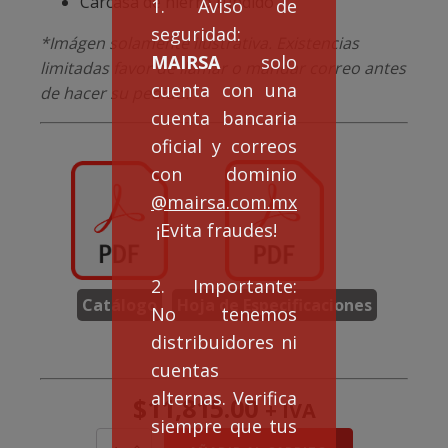
Carcasa de hierro fundido
1. Aviso de
seguridad:
*Imágen solamente ilustrativa. Existencias
MAIRSA
solo
limitadas favor de llamar o mandar correo antes
cuenta con una
de hacer su pedido.
cuenta bancaria
oficial y correos
con dominio
@mairsa.com.mx
¡Evita fraudes!
2. Importante:
Catálogo
Hoja de Especificaciones
No tenemos
distribuidores ni
cuentas
alternas. Verifica
$
11,815.00
+ IVA
siempre que tus
MOTOR