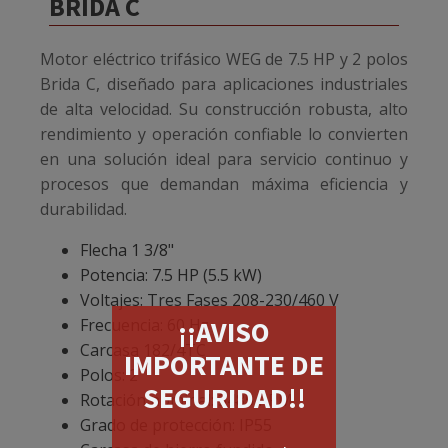
BRIDA C
Motor eléctrico trifásico WEG de 7.5 HP y 2 polos
Brida C, diseñado para aplicaciones industriales
de alta velocidad. Su construcción robusta, alto
rendimiento y operación confiable lo convierten
en una solución ideal para servicio continuo y
procesos que demandan máxima eficiencia y
durabilidad.
Flecha 1 3/8"
Potencia: 7.5 HP (5.5 kW)
Voltajes: Tres Fases 208-230/460 V
Frecuencia: 60 Hz
¡¡AVISO
Carcasa 182/4TC
IMPORTANTE DE
Polos: 2
SEGURIDAD!!
Rotación nominal: 3485 RPM
Grado de protección: IP55