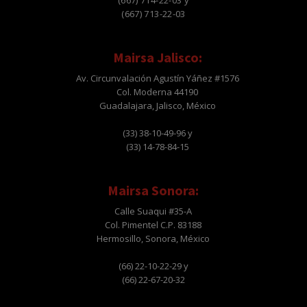
(667) 714-22-03 y
(667) 713-22-03
Mairsa Jalisco:
Av. Circunvalación Agustín Yáñez #1576
Col. Moderna 44190
Guadalajara, Jalisco, México
(33) 38-10-49-96 y
(33) 14-78-84-15
Mairsa Sonora:
Calle Suaqui #35-A
Col. Pimentel C.P. 83188
Hermosillo, Sonora, México
(66) 22-10-22-29 y
(66) 22-67-20-32