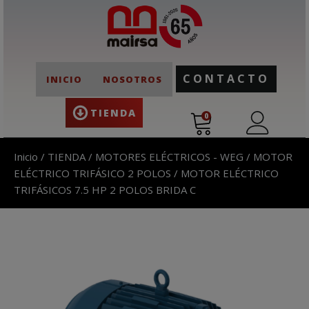
CONTACTO
INICIO
NOSOTROS
TIENDA
0
Inicio
/
TIENDA
/
MOTORES ELÉCTRICOS - WEG
/
MOTOR
ELÉCTRICO TRIFÁSICO 2 POLOS
/ MOTOR ELÉCTRICO
TRIFÁSICOS 7.5 HP 2 POLOS BRIDA C