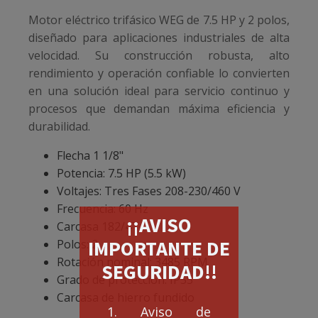
Motor eléctrico trifásico WEG de 7.5 HP y 2 polos,
diseñado para aplicaciones industriales de alta
velocidad. Su construcción robusta, alto
rendimiento y operación confiable lo convierten
en una solución ideal para servicio continuo y
procesos que demandan máxima eficiencia y
durabilidad.
Flecha 1 1/8"
Potencia: 7.5 HP (5.5 kW)
Voltajes: Tres Fases 208-230/460 V
Frecuencia: 60 Hz
¡¡AVISO
Carcasa 182/4T
IMPORTANTE DE
Polos: 2
Rotación nominal: 3485 RPM
SEGURIDAD!!
Grado de protección: IP55
Carcasa de hierro fundido
1. Aviso de