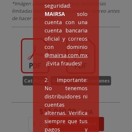
*Imágen solamente ilustrativa. Existencias
seguridad:
limitadas favor de llamar o mandar correo antes
MAIRSA
solo
de hacer su pedido.
cuenta con una
cuenta bancaria
oficial y correos
con dominio
@mairsa.com.mx
¡Evita fraudes!
2. Importante:
Catálogo
Hoja de Especificaciones
No tenemos
distribuidores ni
cuentas
$
11,040.00
+ IVA
alternas. Verifica
siempre que tus
MOTOR
AÑADIR AL CARRITO
ELÉCTRICO
pagos y