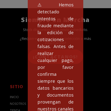
⚠️Hemos
detectado
Siempre en Marcha
intentos de
fraude mediante
Stock disponible para envío inmediato.
la edición de
¿Requieres apoyo para la selección o más
cotizaciones
información?
falsas. Antes de
realizar
¡CONTACTANOS!
cualquier pago,
por favor
confirma
siempre que los
SITIO
datos bancarios
y documentos
INICIO
provengan de
NOSOTROS
nuestros canales
TIENDA