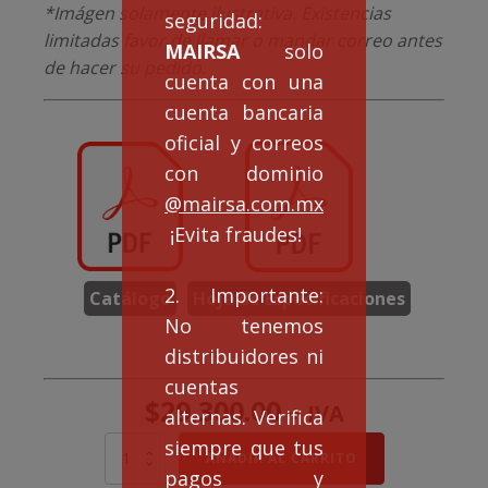
*Imágen solamente ilustrativa. Existencias
seguridad:
limitadas favor de llamar o mandar correo antes
MAIRSA
solo
de hacer su pedido.
cuenta con una
cuenta bancaria
oficial y correos
con dominio
@mairsa.com.mx
¡Evita fraudes!
2. Importante:
Catálogo
Hoja de Especificaciones
No tenemos
distribuidores ni
cuentas
$
29,300.00
+ IVA
alternas. Verifica
siempre que tus
MOTOR
AÑADIR AL CARRITO
ELÉCTRICO
pagos y