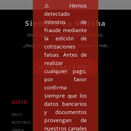
⚠️Hemos
detectado
Siempre en Marcha
intentos de
fraude mediante
Stock disponible para envío inmediato.
la edición de
¿Requieres apoyo para la selección o más
cotizaciones
información?
falsas. Antes de
realizar
¡CONTACTANOS!
cualquier pago,
por favor
confirma
siempre que los
SITIO
datos bancarios
y documentos
INICIO
provengan de
NOSOTROS
nuestros canales
TIENDA