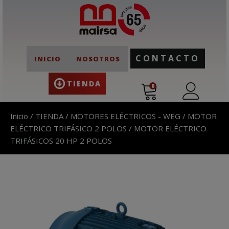
CONTACTO
INICIO
NOSOTROS
TIENDA
0
Inicio
/
TIENDA
/
MOTORES ELÉCTRICOS - WEG
/
MOTOR
ELÉCTRICO TRIFÁSICO 2 POLOS
/ MOTOR ELÉCTRICO
TRIFÁSICOS 20 HP 2 POLOS