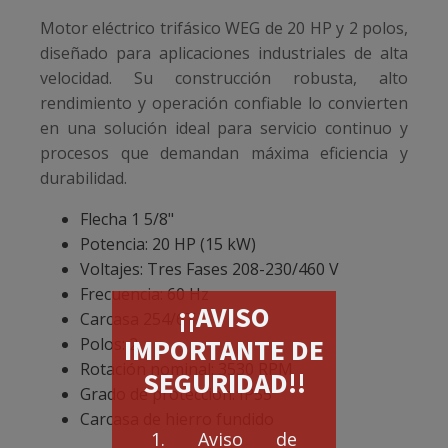
Motor eléctrico trifásico WEG de 20 HP y 2 polos,
diseñado para aplicaciones industriales de alta
velocidad. Su construcción robusta, alto
rendimiento y operación confiable lo convierten
en una solución ideal para servicio continuo y
procesos que demandan máxima eficiencia y
durabilidad.
Flecha 1 5/8"
Potencia: 20 HP (15 kW)
Voltajes: Tres Fases 208-230/460 V
Frecuencia: 60 Hz
¡¡AVISO
Carcasa 254/6T
IMPORTANTE DE
Polos: 2
Rotación nominal: 3530 RPM
SEGURIDAD!!
Grado de protección: IP55
Carcasa de hierro fundido
1. Aviso de