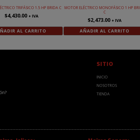
CTRICO TRIFÁSICO 1.5 HP BRIDA C
MOTOR ELÉCTRICO MONOFÁSICO 1 HP BR
C
$
4,430.00
+ IVA
$
2,473.00
+ IVA
ÑADIR AL CARRITO
AÑADIR AL CARRITO
SITIO
INICIO
NOSOTROS
ión?
TIENDA