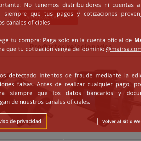
ortante: No tenemos distribuidores ni cuentas al
ca siempre que tus pagos y cotizaciones prove
OTOR
AÑADIR AL CARRITO
s canales oficiales
LÉCTRICO
RIFÁSICOS
5
ege tu compra: Paga solo en la cuenta oficial de
MA
P
Productos relacionados
ma que tu cotización venga del dominio
@mairsa.co
OLOS
RIDA
antidad
s detectado intentos de fraude mediante la edi
ciones falsas. Antes de realizar cualquier pago, po
rma siempre que los datos bancarios y docu
an de nuestros canales oficiales.
viso de privacidad
Volver al Sitio We