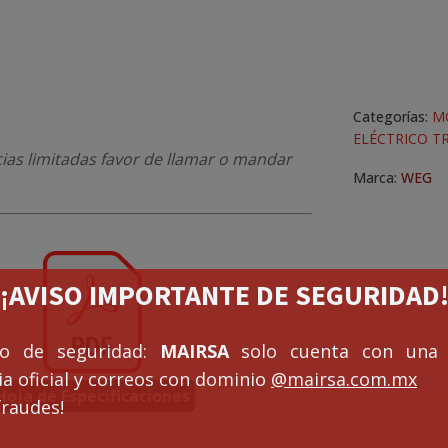
Categorías:
M
ELÉCTRICO TR
cias limitadas favor de llamar o mandar
Marca:
WEG
¡¡AVISO IMPORTANTE DE SEGURIDAD!
so de seguridad:
MAIRSA
solo cuenta con una 
a oficial y correos con dominio
@mairsa.com.mx
Hoja de Especificaciones
fraudes!