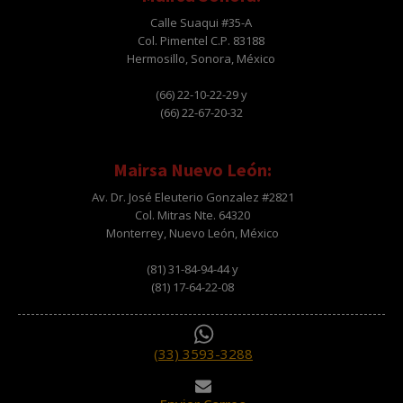
Calle Suaqui #35-A
Col. Pimentel C.P. 83188
Hermosillo, Sonora, México
(66) 22-10-22-29 y
(66) 22-67-20-32
Mairsa Nuevo León:
Av. Dr. José Eleuterio Gonzalez #2821
Col. Mitras Nte. 64320
Monterrey, Nuevo León, México
(81) 31-84-94-44 y
(81) 17-64-22-08
(33) 3593-3288