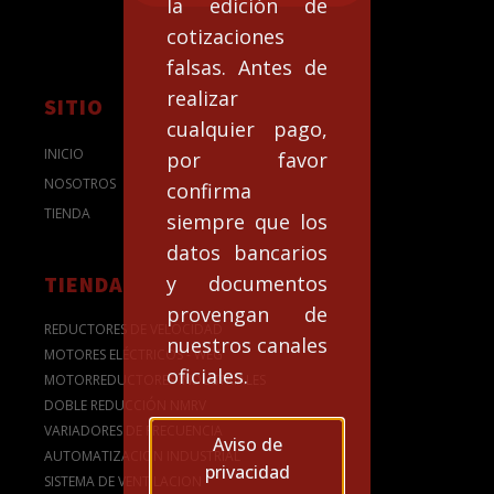
la edición de
cotizaciones
falsas. Antes de
realizar
SITIO
cualquier pago,
INICIO
por favor
NOSOTROS
confirma
TIENDA
siempre que los
datos bancarios
y documentos
TIENDA
provengan de
REDUCTORES DE VELOCIDAD
nuestros canales
MOTORES ELÉCTRICOS - WEG
oficiales.
MOTORREDUCTORES INDUSTRIALES
DOBLE REDUCCIÓN NMRV
VARIADORES DE FRECUENCIA
Aviso de
AUTOMATIZACION INDUSTRIAL
privacidad
SISTEMA DE VENTILACION