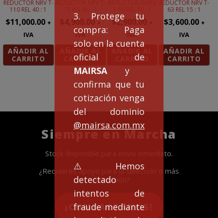
REDUCTOR NRV T-
REDUCTOR NRV T-
REDUCTOR NMRV
REDUCTOR NRV T-
110 REL 40 : 1
75 REL 60 : 1
T-50 REL 10 : 1
63 REL 15 : 1
3. Protege tu
$
11,000.00
$
4,900.00
$
2,900.00
$
3,600.00
+
+
+
+
compra: Paga
IVA
IVA
IVA
IVA
solo en la cuenta
AÑADIR AL
AÑADIR AL
AÑADIR AL
AÑADIR AL
oficial de
CARRITO
CARRITO
CARRITO
CARRITO
MAIRSA
y
confirma que tu
cotización venga
del dominio
@mairsa.com.mx
Siempre en Marcha
Stock disponible para envío inmediato.
⚠️Hemos
¿Requieres apoyo para la selección o más
detectado
información?
intentos de
fraude mediante
¡CONTACTANOS!