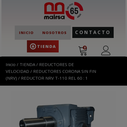
CONTACTO
INICIO
NOSOTROS
TIENDA
0
Inicio
/
TIENDA
/
REDUCTORES DE
VELOCIDAD
/
REDUCTORES CORONA SIN FIN
(NRV)
/ REDUCTOR NRV T-110 REL 60 : 1