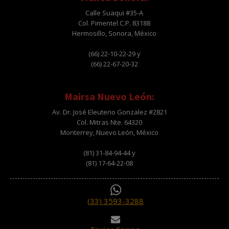
Calle Suaqui #35-A
Col. Pimentel C.P. 83188
Hermosillo, Sonora, México
(66) 22-10-22-29 y
(66) 22-67-20-32
Mairsa Nuevo León:
Av. Dr. José Eleuterio Gonzalez #2821
Col. Mitras Nte. 64320
Monterrey, Nuevo León, México
(81) 31-84-94-44 y
(81) 17-64-22-08
(33) 3593-3288