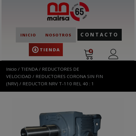
CONTACTO
INICIO
NOSOTROS
TIENDA
0
Inicio
/
TIENDA
/
REDUCTORES DE
VELOCIDAD
/
REDUCTORES CORONA SIN FIN
(NRV)
/ REDUCTOR NRV T-110 REL 40 : 1