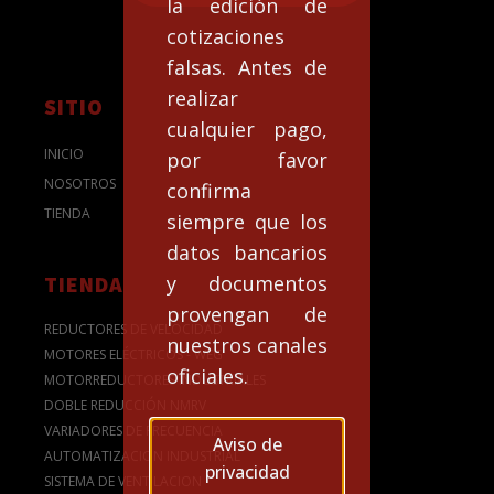
la edición de
cotizaciones
falsas. Antes de
realizar
SITIO
cualquier pago,
INICIO
por favor
NOSOTROS
confirma
TIENDA
siempre que los
datos bancarios
y documentos
TIENDA
provengan de
REDUCTORES DE VELOCIDAD
nuestros canales
MOTORES ELÉCTRICOS - WEG
oficiales.
MOTORREDUCTORES INDUSTRIALES
DOBLE REDUCCIÓN NMRV
VARIADORES DE FRECUENCIA
Aviso de
AUTOMATIZACION INDUSTRIAL
privacidad
SISTEMA DE VENTILACION