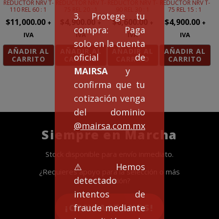
REDUCTOR NRV T-
REDUCTOR NRV T-
REDUCTOR NRV T-
REDUCTOR NRV T-
110 REL 60 : 1
75 REL 20 : 1
90 REL 30 : 1
75 REL 15 : 1
3. Protege tu
$
11,000.00
$
4,900.00
$
6,600.00
$
4,900.00
+
+
+
+
compra: Paga
IVA
IVA
IVA
IVA
solo en la cuenta
AÑADIR AL
AÑADIR AL
AÑADIR AL
AÑADIR AL
oficial de
CARRITO
CARRITO
CARRITO
CARRITO
MAIRSA
y
confirma que tu
cotización venga
del dominio
@mairsa.com.mx
Siempre en Marcha
Stock disponible para envío inmediato.
⚠️Hemos
¿Requieres apoyo para la selección o más
detectado
información?
intentos de
fraude mediante
¡CONTACTANOS!