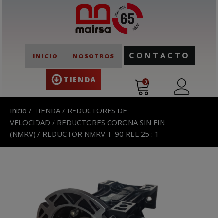
CONTACTO
INICIO
NOSOTROS
TIENDA
0
Inicio
/
TIENDA
/
REDUCTORES DE
VELOCIDAD
/
REDUCTORES CORONA SIN FIN
(NMRV)
/ REDUCTOR NMRV T-90 REL 25 : 1