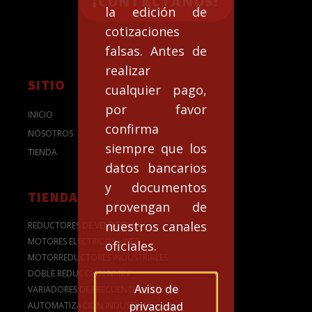
¡CONTACTANOS!
la edición de
cotizaciones
falsas. Antes de
realizar
SITIO
cualquier pago,
por favor
INICIO
confirma
NOSOTROS
siempre que los
TIENDA
datos bancarios
y documentos
TIENDA
provengan de
nuestros canales
REDUCTORES DE VELOCIDAD
MOTORES ELÉCTRICOS - WEG
oficiales.
MOTORREDUCTORES INDUSTRIALES
DOBLE REDUCCIÓN NMRV
Aviso de
VARIADORES DE FRECUENCIA
privacidad
AUTOMATIZACION INDUSTRIAL