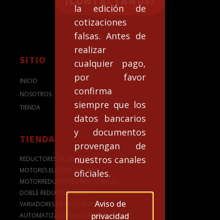
¡CONTACTANOS!
la edición de
cotizaciones
falsas. Antes de
realizar
SITIO
cualquier pago,
por favor
INICIO
confirma
NOSOTROS
siempre que los
TIENDA
datos bancarios
y documentos
TIENDA
provengan de
nuestros canales
REDUCTORES DE VELOCIDAD
MOTORES ELÉCTRICOS - WEG
oficiales.
MOTORREDUCTORES INDUSTRIALES
DOBLE REDUCCIÓN NMRV
Aviso de
VARIADORES DE FRECUENCIA
privacidad
AUTOMATIZACION INDUSTRIAL