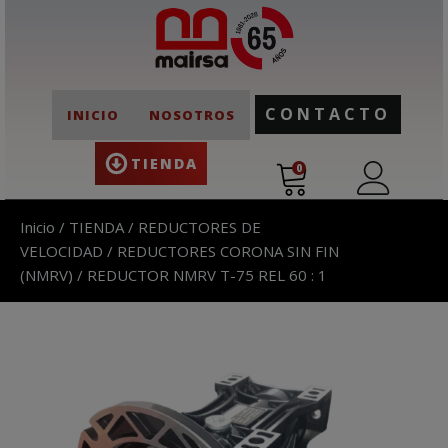
CONTACTO
INICIO
NOSOTROS
TIENDA
0
Inicio
/
TIENDA
/
REDUCTORES DE
VELOCIDAD
/
REDUCTORES CORONA SIN FIN
(NMRV)
/ REDUCTOR NMRV T-75 REL 60 : 1