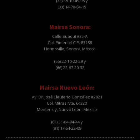
(33) 38-10-49-96 y
(33) 14-78-84-15
Mairsa Sonora:
Calle Suaqui #35-A
Col. Pimentel C.P. 83188
Hermosillo, Sonora, México
(66) 22-10-22-29 y
(66) 22-67-20-32
Mairsa Nuevo León:
Av. Dr. José Eleuterio Gonzalez #2821
Col. Mitras Nte. 64320
Monterrey, Nuevo León, México
(81) 31-84-94-44 y
(81) 17-64-22-08