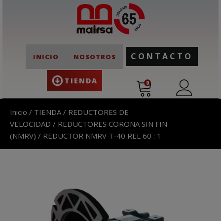
CONTACTO
INICIO
NOSOTROS
TIENDA
0
Inicio
/
TIENDA
/
REDUCTORES DE
VELOCIDAD
/
REDUCTORES CORONA SIN FIN
(NMRV)
/ REDUCTOR NMRV T-40 REL 60 : 1