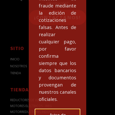
información?
fraude mediante
la edición de
¡CONTACTANOS!
cotizaciones
falsas. Antes de
realizar
cualquier pago,
SITIO
por favor
confirma
INICIO
siempre que los
NOSOTROS
datos bancarios
TIENDA
y documentos
provengan de
TIENDA
nuestros canales
oficiales.
REDUCTORES DE VELOCIDAD
MOTORES ELÉCTRICOS - WEG
MOTORREDUCTORES INDUSTRIALES