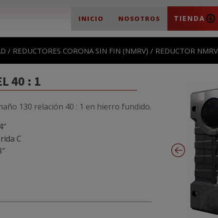
TIENDA
INICIO
NOSOTROS
AD
/
REDUCTORES CORONA SIN FIN (NMRV)
/ REDUCTOR NMRV T
 40 : 1
maño 130 relación 40 : 1 en hierro fundido.
4″
rida C
8″