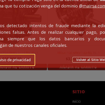
ma que tu cotización venga del dominio
@mairsa.co
s detectado intentos de fraude mediante la edi
ciones falsas. Antes de realizar cualquier pago, po
rma siempre que los datos bancarios y docu
an de nuestros canales oficiales.
CTOR NMRV T-110 REL 40 : 1
REDUCTOR NMRV T-63 REL 15 : 1
$
10,000.00
$
3,300.00
+ IVA
+ IVA
viso de privacidad
Volver al Sitio We
ÑADIR AL CARRITO
AÑADIR AL CARRITO
SITIO
INICIO