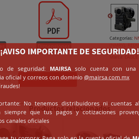
Categorías:
N
(NMRV)
,
REDU
es
Dimensiones
¡¡AVISO IMPORTANTE DE SEGURIDAD!
Marca:
EAGLE
so de seguridad:
MAIRSA
solo cuenta con una 
a oficial y correos con dominio
@mairsa.com.mx
EDUCTOR
AÑADIR AL CARRITO
MRV
fraudes!
-
30
EL
ortante: No tenemos distribuidores ni cuentas al
Productos relacionados
0
ca siempre que tus pagos y cotizaciones prove
s canales oficiales
antidad
ege tu compra: Paga solo en la cuenta oficial de
MA