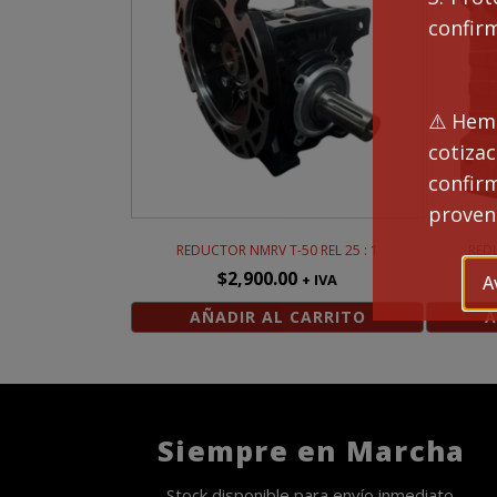
confir
⚠️Hemo
cotiza
confi
proveng
REDUCTOR NMRV T-50 REL 25 : 1
REDU
$
2,900.00
+ IVA
A
AÑADIR AL CARRITO
A
Siempre en Marcha
Stock disponible para envío inmediato.