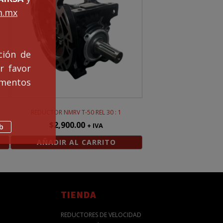
m.mx
ción de
r favor
mentos
REDUCTOR NMRV T-50 REL 30 : 1
$
2,900.00
+ IVA
b
AÑADIR AL CARRITO
TIENDA
REDUCTORES DE VELOCIDAD