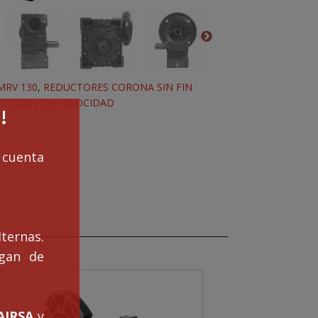
MRV 130
,
REDUCTORES CORONA SIN FIN
CTORES DE VELOCIDAD
!
cuenta
ternas.
ngan de
IRSA
y