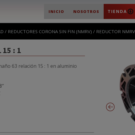
TIENDA
INICIO
NOSOTROS
AD
/
REDUCTORES CORONA SIN FIN (NMRV)
/ REDUCTOR NMRV T
15 : 1
maño 63 relación 15 : 1 en aluminio
8″
C