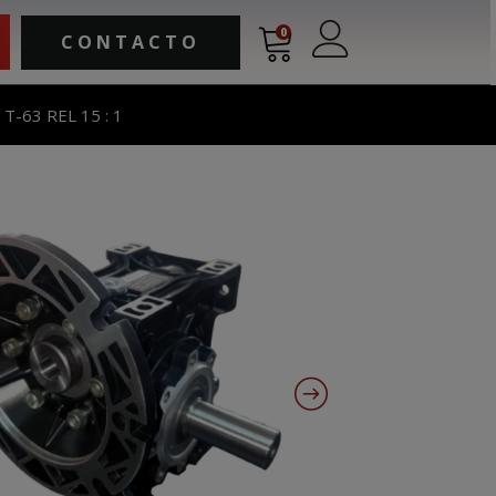
0
CONTACTO
-63 REL 15 : 1