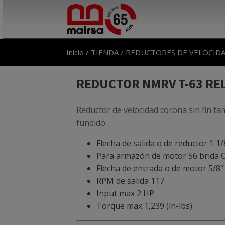
Inicio
/
TIENDA
/
REDUCTORES DE VELOCID
REDUCTOR NMRV T-63 REL 
Reductor de velocidad corona sin fin ta
fundido.
Flecha de salida o de reductor 1 1/
Para armazón de motor 56 brida 
Flecha de entrada o de motor 5/8″
RPM de salida 117
Input max 2 HP
Torque max 1,239 (in-lbs)