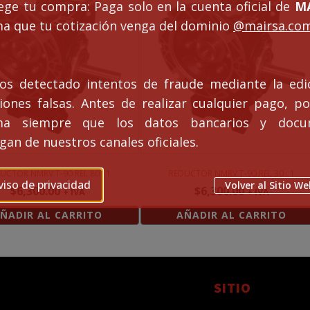
ege tu compra: Paga solo en la cuenta oficial de
MA
ma que tu cotización venga del dominio
@mairsa.co
s detectado intentos de fraude mediante la edi
ciones falsas. Antes de realizar cualquier pago, po
rma siempre que los datos bancarios y docu
an de nuestros canales oficiales.
UCTOR NMRV T-90 REL 80 : 1
REDUCTOR NMRV T-90 REL 30 : 1
viso de privacidad
Volver al Sitio We
$
6,300.00
$
6,300.00
+ IVA
+ IVA
ÑADIR AL CARRITO
AÑADIR AL CARRITO
SITIO