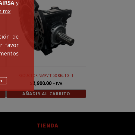
IRSA
y
m.mx
ción de
r favor
mentos
REDUCTOR NMRV T-50 REL 10 : 1
b
$
2,900.00
+ IVA
AÑADIR AL CARRITO
TIENDA