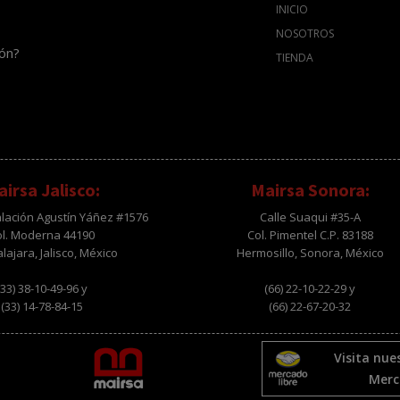
INICIO
NOSOTROS
ión?
TIENDA
irsa Jalisco:
Mairsa Sonora:
alación Agustín Yáñez #1576
Calle Suaqui #35-A
ol. Moderna 44190
Col. Pimentel C.P. 83188
ajara, Jalisco, México
Hermosillo, Sonora, México
(33) 38-10-49-96 y
(66) 22-10-22-29 y
(33) 14-78-84-15
(66) 22-67-20-32
Visita nue
Merc