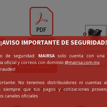
¡¡AVISO IMPORTANTE DE SEGURIDAD!
es
Dimensiones
Categorías:
N
so de seguridad:
MAIRSA
solo cuenta con una 
(NMRV)
,
REDU
a oficial y correos con dominio
@mairsa.com.mx
DUCTOR
Marca:
EAGLE
AÑADIR AL CARRITO
fraudes!
RV
ortante: No tenemos distribuidores ni cuentas al
Productos relacionados
ca siempre que tus pagos y cotizaciones prove
s canales oficiales
tidad