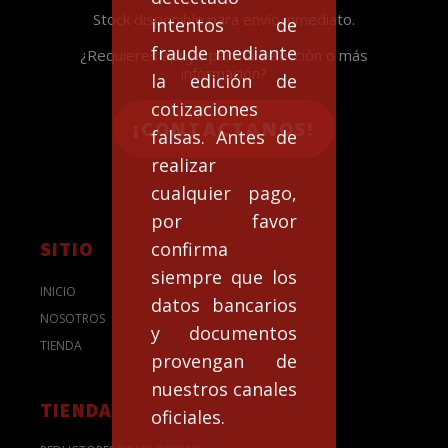
Stock disponible para envío inmediato.
intentos de
fraude mediante
¿Requieres apoyo para la selección o más
información?
la edición de
cotizaciones
¡CONTACTANOS!
falsas. Antes de
realizar
cualquier pago,
por favor
SITIO
confirma
siempre que los
INICIO
datos bancarios
NOSOTROS
y documentos
TIENDA
provengan de
nuestros canales
TIENDA
oficiales.