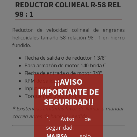
REDUCTOR COLINEAL R-58 REL
98 : 1
Reductor de velocidad colineal de engranes
helicoidales tamaño 58 relación 98 : 1 en hierro
fundido.
Flecha de salida o de reductor 1 3/8"
Para armazón de motor 140 brida C
Flecha de entrada o de motor 7/8"
¡¡AVISO
RPM de salida 18
Input max 0.95 HP
IMPORTANTE DE
Torque max 3980 (in-lbs)
SEGURIDAD!!
* Existencias limitadas favor de llamar o mandar
correo antes de hacer su pedido.
1. Aviso de
seguridad:
MAIRSA
solo