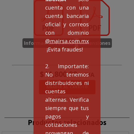
cuenta con una
cuenta bancaria
oficial y correos
con dominio
@mairsa.com.mx
Información Tecnica
Dimensiones
¡Evita fraudes!
2. Importante:
$
11,800.00
+ IVA
No tenemos
distribuidores ni
REDUCTOR
AÑADIR AL CARRITO
cuentas
COLINEAL
R-
1 disponibles
alternas. Verifica
58
siempre que tus
REL
98
pagos y
:
Productos relacionados
cotizaciones
1
cantidad
provengan de