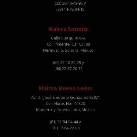
(33) 38-10-49-96 y
(33) 14-78-84-15
Mairsa Sonora:
Calle Suaqui #35-A
Col. Pimentel C.P. 83188
Hermosillo, Sonora, México
(66) 22-10-22-29 y
(66) 22-67-20-32
Mairsa Nuevo León:
Av. Dr. José Eleuterio Gonzalez #2821
Col. Mitras Nte. 64320
Monterrey, Nuevo León, México
(81) 31-84-94-44 y
(81) 17-64-22-08