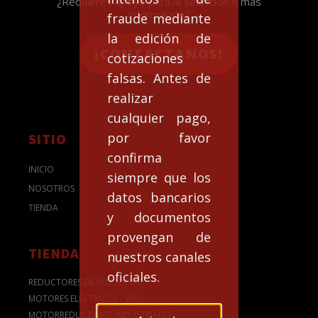
¿Requieres apoyo para la selección o más
información?
fraude mediante
la edición de
¡CONTACTANOS!
cotizaciones
falsas. Antes de
realizar
cualquier pago,
por favor
SITIO
confirma
INICIO
siempre que los
NOSOTROS
datos bancarios
TIENDA
y documentos
provengan de
TIENDA
nuestros canales
oficiales.
REDUCTORES DE VELOCIDAD
MOTORES ELÉCTRICOS - WEG
MOTORREDUCTORES INDUSTRIALES