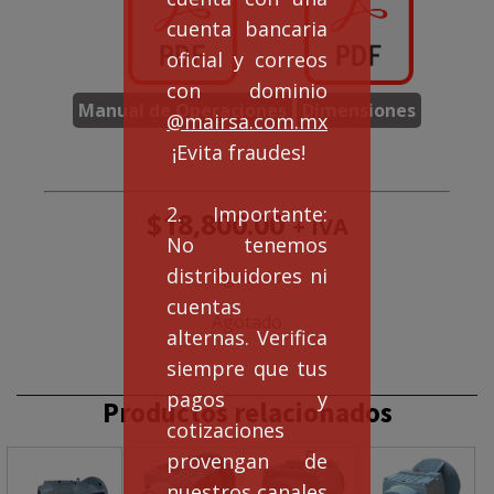
cuenta bancaria
oficial y correos
con dominio
Manual de Operaciones
Dimensiones
@mairsa.com.mx
¡Evita fraudes!
2. Importante:
$
18,800.00
+ IVA
No tenemos
distribuidores ni
Agotado
cuentas
Agotado
alternas. Verifica
siempre que tus
pagos y
Productos relacionados
cotizaciones
provengan de
nuestros canales