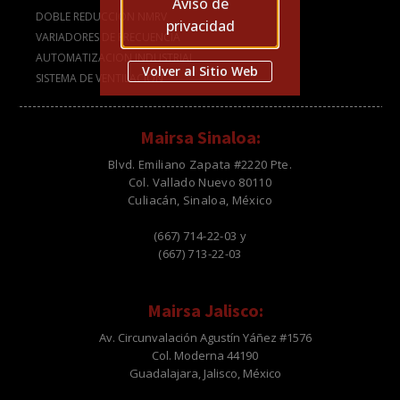
Aviso de
DOBLE REDUCCIÓN NMRV
privacidad
VARIADORES DE FRECUENCIA
AUTOMATIZACION INDUSTRIAL
Volver al Sitio Web
SISTEMA DE VENTILACION
Mairsa Sinaloa:
Blvd. Emiliano Zapata #2220 Pte.
Col. Vallado Nuevo 80110
Culiacán, Sinaloa, México
(667) 714-22-03 y
(667) 713-22-03
Mairsa Jalisco:
Av. Circunvalación Agustín Yáñez #1576
Col. Moderna 44190
Guadalajara, Jalisco, México