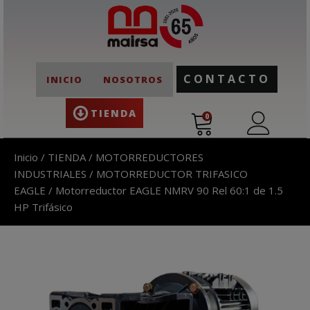
CONTACTO
INICIO
NOSOTROS
TIENDA
0
Inicio
/
TIENDA
/
MOTORREDUCTORES
INDUSTRIALES
/
MOTORREDUCTOR TRIFASICO
EAGLE
/ Motorreductor EAGLE NMRV 90 Rel 60:1 de 1.5
HP Trifásico