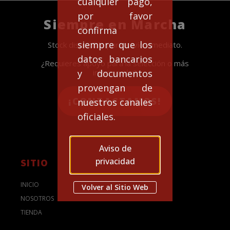
cualquier pago,
por favor
Siempre en Marcha
confirma
siempre que los
Stock disponible para envío inmediato.
datos bancarios
¿Requieres apoyo para la selección o más
y documentos
información?
provengan de
¡CONTACTANOS!
nuestros canales
oficiales.
Aviso de
privacidad
SITIO
INICIO
Volver al Sitio Web
NOSOTROS
TIENDA