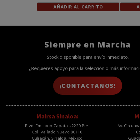
AÑADIR AL CARRITO
A
Siempre en Marcha
Stock disponible para envío inmediato.
¿Requieres apoyo para la selección o más informac
¡CONTACTANOS!
Mairsa Sinaloa:
Ma
Blvd. Emiliano Zapata #2220 Pte.
Av. Circunv
Col. Vallado Nuevo 80110
C
Culiacán, Sinaloa, México
Guadal