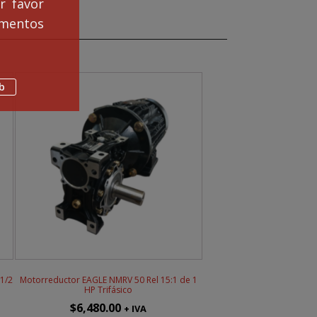
r favor
mentos
b
1/2
Motorreductor EAGLE NMRV 50 Rel 15:1 de 1
HP Trifásico
$
6,480.00
+ IVA