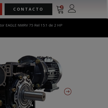
0
CONTACTO
tor EAGLE NMRV 75 Rel 15:1 de 2 HP