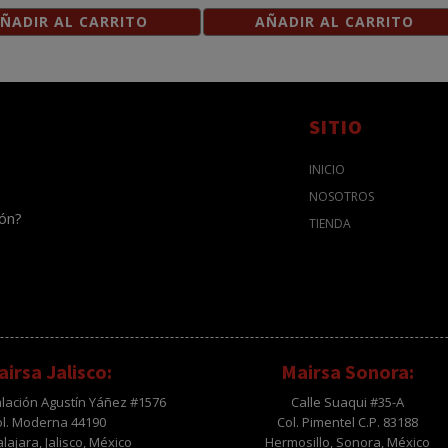
ÑADIR AL CARRITO
AÑADIR AL CARRITO
SITIO
INICIO
NOSOTROS
ión?
TIENDA
irsa Jalisco:
Mairsa Sonora:
alación Agustín Yáñez #1576
Calle Suaqui #35-A
ol. Moderna 44190
Col. Pimentel C.P. 83188
ajara, Jalisco, México
Hermosillo, Sonora, México