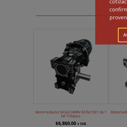
cotiza
NM
75
confi
Rel
proveng
15:
de
2
A
HP
Tri
can
Motorreductor EAGLE NMRV 63 Rel 50:1 de 1
Motorredu
HP Trifásico
$
6,860.00
+ IVA