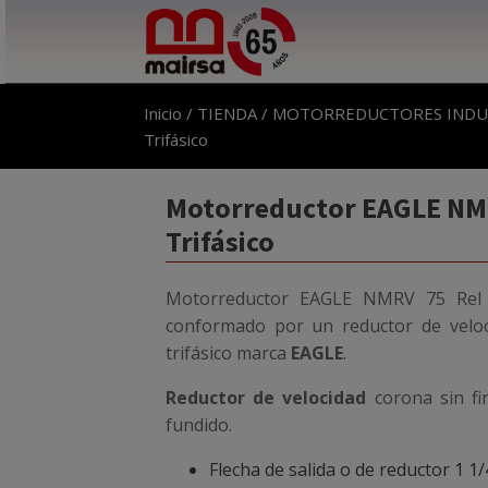
Inicio
/
TIENDA
/
MOTORREDUCTORES INDU
Trifásico
Motorreductor EAGLE NMR
Trifásico
Motorreductor EAGLE NMRV 75 Rel 1
conformado por un reductor de velo
trifásico marca
EAGLE
.
Reductor de velocidad
corona sin fi
fundido.
Flecha de salida o de reductor 1 1/