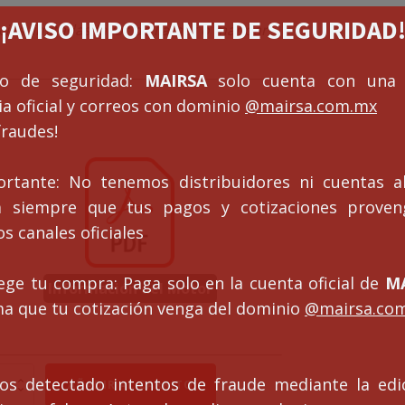
¡¡AVISO IMPORTANTE DE SEGURIDAD!
cias limitadas favor de llamar o mandar
so de seguridad:
MAIRSA
solo cuenta con una 
a oficial y correos con dominio
@mairsa.com.mx
fraudes!
ortante: No tenemos distribuidores ni cuentas al
ca siempre que tus pagos y cotizaciones prove
s canales oficiales
ege tu compra: Paga solo en la cuenta oficial de
MA
Información del Motor
ma que tu cotización venga del dominio
@mairsa.co
torreductor
s detectado intentos de fraude mediante la edi
AÑADIR AL CARRITO
GLE