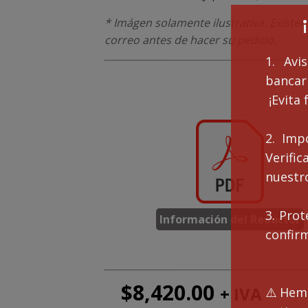
* Imágen solamente ilustrativa. Existen
correo antes de hacer su pedido.
1. Avi
bancari
¡Evita 
2. Imp
Verifi
nuestro
3. Prot
Información del Reductor
confir
$
8,420.00
+ IVA
Mo
⚠️Hemo
EA