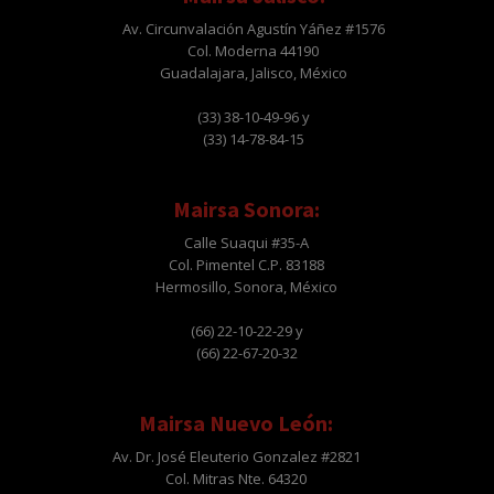
Av. Circunvalación Agustín Yáñez #1576
Col. Moderna 44190
Guadalajara, Jalisco, México
(33) 38-10-49-96 y
(33) 14-78-84-15
Mairsa Sonora:
Calle Suaqui #35-A
Col. Pimentel C.P. 83188
Hermosillo, Sonora, México
(66) 22-10-22-29 y
(66) 22-67-20-32
Mairsa Nuevo León:
Av. Dr. José Eleuterio Gonzalez #2821
Col. Mitras Nte. 64320