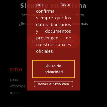
Siempre en Marcha
por favor
confirma
Stock disponible para envío inmediato.
siempre que los
¿Requieres apoyo para la selección o más
datos bancarios
información?
y documentos
provengan de
¡CONTACTANOS!
nuestros canales
oficiales.
Aviso de
SITIO
privacidad
INICIO
Volver al Sitio Web
NOSOTROS
TIENDA