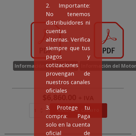
2. Importante:
No tenemos
distribuidores ni
cuentas
alternas. Verifica
siempre que tus
pagos y
cotizaciones
Información del Reductor
Información del Moto
provengan de
nuestros canales
oficiales
$
6,860.00
+ IVA
3. Protege tu
Motorreductor
AÑADIR AL CARRITO
EAGLE
compra: Paga
NMRV
solo en la cuenta
63
Rel
oficial de