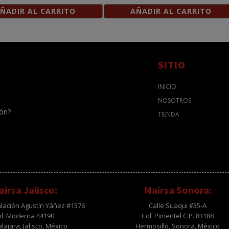
ÑADIR AL CARRITO
AÑADIR AL CARRITO
SITIO
INICIO
NOSOTROS
ión?
TIENDA
irsa Jalisco:
Mairsa Sonora:
alación Agustín Yáñez #1576
Calle Suaqui #35-A
ol. Moderna 44190
Col. Pimentel C.P. 83188
ajara, Jalisco, México
Hermosillo, Sonora, México