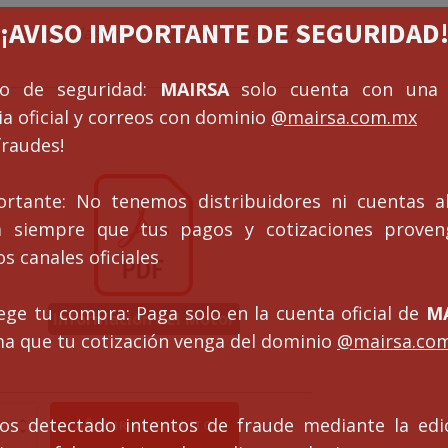
¡¡AVISO IMPORTANTE DE SEGURIDAD!
cias limitadas favor de llamar o mandar
so de seguridad:
MAIRSA
solo cuenta con una 
a oficial y correos con dominio
@mairsa.com.mx
fraudes!
ortante: No tenemos distribuidores ni cuentas al
ca siempre que tus pagos y cotizaciones prove
s canales oficiales
ege tu compra: Paga solo en la cuenta oficial de
MA
Información del Motor
ma que tu cotización venga del dominio
@mairsa.co
torreductor
s detectado intentos de fraude mediante la edi
AÑADIR AL CARRITO
GLE