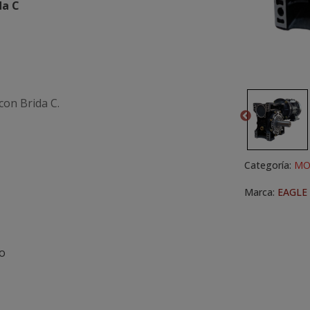
da C
on Brida C.
Categoría:
MO
Marca:
EAGLE
o