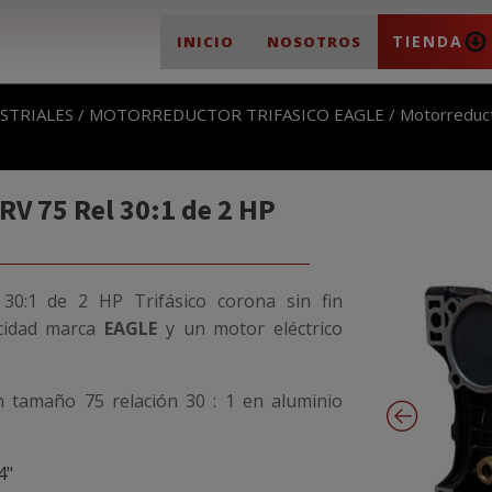
TIENDA
INICIO
NOSOTROS
STRIALES
/
MOTORREDUCTOR TRIFASICO EAGLE
/ Motorreduc
V 75 Rel 30:1 de 2 HP
0:1 de 2 HP Trifásico
corona sin fin
cidad marca
EAGLE
y un motor eléctrico
n tamaño 75 relación 30 : 1 en aluminio
4"