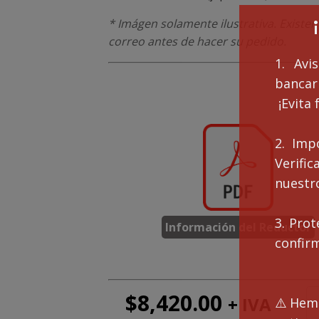
* Imágen solamente ilustrativa. Existen
correo antes de hacer su pedido.
1. Avi
bancari
¡Evita 
2. Imp
Verifi
nuestro
3. Prot
Información del Reductor
confir
$
8,420.00
+ IVA
Mo
⚠️Hemo
EA