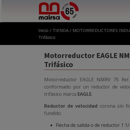
Inicio
/
TIENDA
/
MOTORREDUCTORES INDU
Trifásico
Motorreductor EAGLE NMR
Trifásico
Motorreductor EAGLE NMRV 75 Rel 3
conformado por un reductor de velo
trifásico marca
EAGLE
.
Reductor de velocidad
corona sin fi
fundido.
Flecha de salida o de reductor 1 1/