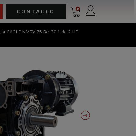
0
CONTACTO
tor EAGLE NMRV 75 Rel 30:1 de 2 HP