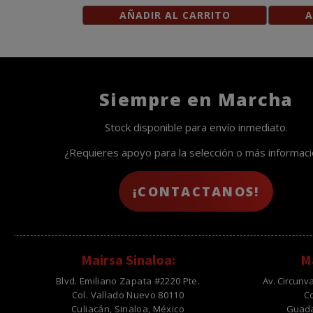
AÑADIR AL CARRITO
A
Siempre en Marcha
Stock disponible para envío inmediato.
¿Requieres apoyo para la selección o más informac
¡CONTACTANOS!
Mairsa Sinaloa:
Ma
Blvd. Emiliano Zapata #2220 Pte.
Av. Circunv
Col. Vallado Nuevo 80110
C
Culiacán, Sinaloa, México
Guadal