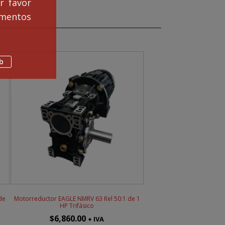
r favor
mentos
b
de
Motorreductor EAGLE NMRV 63 Rel 50:1 de 1
HP Trifásico
$
6,860.00
+ IVA