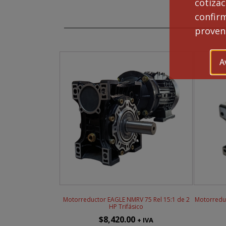
cotiza
NM
75
confi
Rel
proveng
30:
de
2
A
HP
Tri
can
Motorreductor EAGLE NMRV 75 Rel 15:1 de 2
Motorreduc
HP Trifásico
$
8,420.00
+ IVA