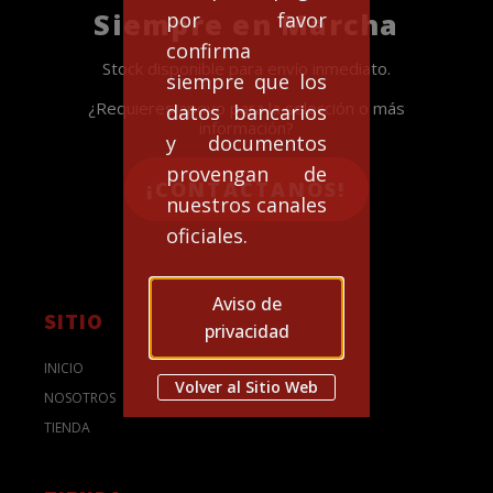
Siempre en Marcha
por favor
confirma
Stock disponible para envío inmediato.
siempre que los
¿Requieres apoyo para la selección o más
datos bancarios
información?
y documentos
provengan de
¡CONTACTANOS!
nuestros canales
oficiales.
Aviso de
SITIO
privacidad
INICIO
Volver al Sitio Web
NOSOTROS
TIENDA