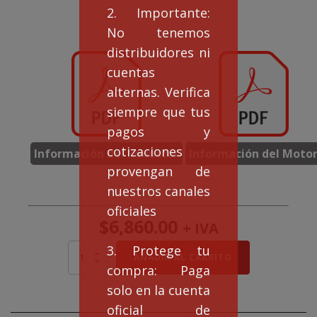
2. Importante:
No tenemos
distribuidores ni
cuentas
alternas. Verifica
siempre que tus
pagos y
cotizaciones
Información del Reductor
Información del Moto
provengan de
nuestros canales
oficiales
$
6,860.00
+ IVA
3. Protege tu
Motorreductor
AÑADIR AL CARRITO
EAGLE
compra: Paga
NMRV
solo en la cuenta
63
Rel
oficial de