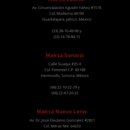
Av. Circunvalación Agustín Yáñez #1576
Col. Moderna 44190
Guadalajara, Jalisco, México
(33) 38-10-49-96 y
(33) 14-78-84-15
Mairsa Sonora:
Calle Suaqui #35-A
Col. Pimentel C.P. 83188
Hermosillo, Sonora, México
(66) 22-10-22-29 y
(66) 22-67-20-32
Mairsa Nuevo León:
Av. Dr. José Eleuterio Gonzalez #2821
Col. Mitras Nte. 64320