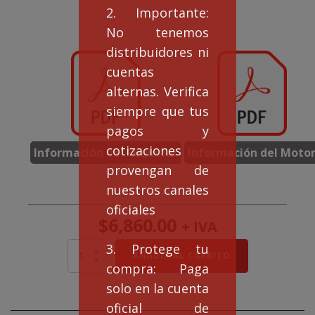
2. Importante:
No tenemos
distribuidores ni
cuentas
alternas. Verifica
siempre que tus
pagos y
cotizaciones
Información del Reductor
Información del Moto
provengan de
nuestros canales
oficiales
$
6,860.00
+ IVA
3. Protege tu
Motorreductor
AÑADIR AL CARRITO
EAGLE
compra: Paga
NMRV
solo en la cuenta
63
Rel
oficial de