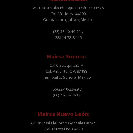
Av. Circunvalación Agustín Yáñez #1576
Col. Moderna 44190
Guadalajara, Jalisco, México
(33) 38-10-49-96 y
(33) 14-78-84-15
Mairsa Sonora:
Calle Suaqui #35-A
Col. Pimentel C.P. 83188
Hermosillo, Sonora, México
(66) 22-10-22-29 y
(66) 22-67-20-32
Mairsa Nuevo León:
Av. Dr. José Eleuterio Gonzalez #2821
Col. Mitras Nte. 64320