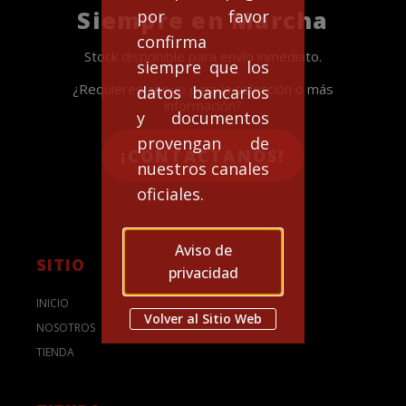
Siempre en Marcha
por favor
confirma
Stock disponible para envío inmediato.
siempre que los
¿Requieres apoyo para la selección o más
datos bancarios
información?
y documentos
provengan de
¡CONTACTANOS!
nuestros canales
oficiales.
Aviso de
SITIO
privacidad
INICIO
Volver al Sitio Web
NOSOTROS
TIENDA