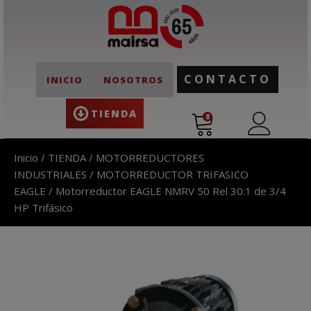
CONTACTO
INICIO
NOSOTROS
TIENDA
0
Inicio
/
TIENDA
/
MOTORREDUCTORES
INDUSTRIALES
/
MOTORREDUCTOR TRIFASICO
EAGLE
/ Motorreductor EAGLE NMRV 50 Rel 30:1 de 3/4
HP Trifásico