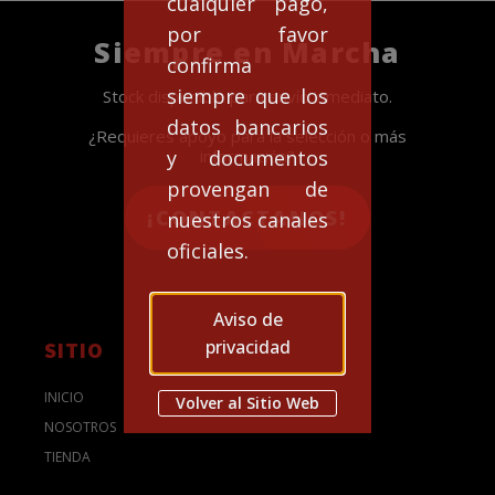
cualquier pago,
por favor
Siempre en Marcha
confirma
siempre que los
Stock disponible para envío inmediato.
datos bancarios
¿Requieres apoyo para la selección o más
y documentos
información?
provengan de
¡CONTACTANOS!
nuestros canales
oficiales.
Aviso de
privacidad
SITIO
INICIO
Volver al Sitio Web
NOSOTROS
TIENDA