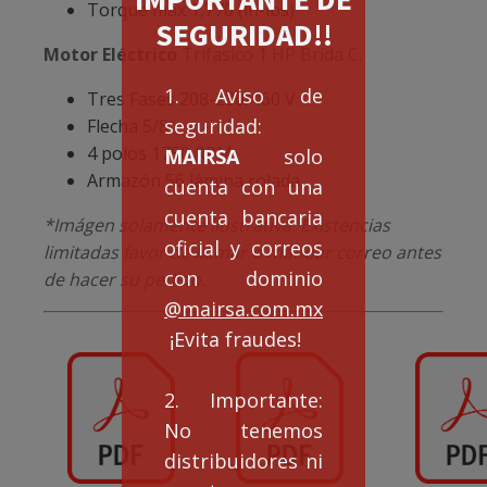
Torque max 1,770 (in-lbs)
SEGURIDAD!!
Motor Eléctrico
Trifasico 1 HP Brida C.
1. Aviso de
Tres Fases 208-230/460 V.
seguridad:
Flecha 5/8″
4 polos 1750 RPM
MAIRSA
solo
Armazón 56 lámina rolada
cuenta con una
cuenta bancaria
*Imágen solamente ilustrativa. Existencias
oficial y correos
limitadas favor de llamar o mandar correo antes
con dominio
de hacer su pedido.
@mairsa.com.mx
¡Evita fraudes!
2. Importante:
No tenemos
distribuidores ni