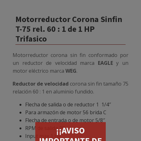
Motorreductor Corona Sinfin
T-75 rel. 60 : 1 de 1 HP
Trifasico
Motorreductor corona sin fin conformado por
un reductor de velocidad marca
EAGLE
y un
motor eléctrico marca
WEG
.
Reductor de velocidad
corona sin fin tamaño 75
relación 60 : 1 en aluminio fundido.
Flecha de salida o de reductor 1 1/4″
Para armazón de motor 56 brida C
Flecha de entrada o de motor 5/8″
RPM de salida 29
¡¡AVISO
Input max 1 HP
IMPORTANTE DE