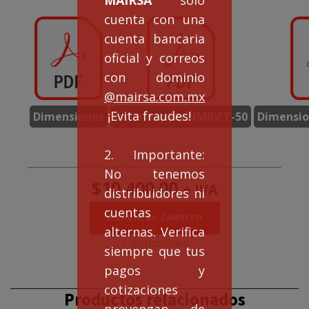
cuenta con una
cuenta bancaria
oficial y correos
con dominio
@mairsa.com.mx
¡Evita fraudes!
Dimensiones
Dimensiones NMRV T-50
Dimensio
2. Importante:
No tenemos
$
10,400.00
+ IVA
distribuidores ni
cuentas
Doble
AÑADIR AL CARRITO
Reducción
alternas. Verifica
NMRVD50/75
1 disponibles
siempre que tus
rel.
4000:1
pagos y
cantidad
cotizaciones
Productos relacionados
provengan de