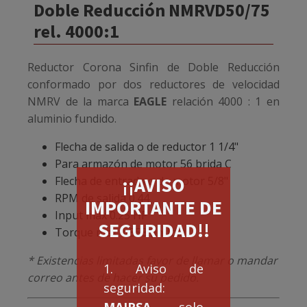
Doble Reducción NMRVD50/75
rel. 4000:1
Reductor Corona Sinfin de Doble Reducción
conformado por dos reductores de velocidad
NMRV de la marca
EAGLE
relación 4000 : 1 en
aluminio fundido.
Flecha de salida o de reductor 1 1/4"
Para armazón de motor 56 brida C
¡¡AVISO
Flecha de entrada o de motor 5/8"
RPM de salida 0.44
IMPORTANTE DE
Input max 0.25 HP
SEGURIDAD!!
Torque max 1,858 (in-lbs)
* Existencias limitadas favor de llamar o mandar
1. Aviso de
correo antes de hacer su pedido.
seguridad:
MAIRSA
solo