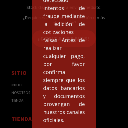
Stock disponible para envío inmediato.
intentos de
fraude mediante
¿Requieres apoyo para la selección o más
información?
la edición de
cotizaciones
¡CONTACTANOS!
falsas. Antes de
realizar
cualquier pago,
por favor
confirma
SITIO
siempre que los
INICIO
datos bancarios
NOSOTROS
y documentos
TIENDA
provengan de
nuestros canales
TIENDA
oficiales.