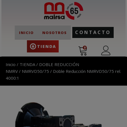
CONTACTO
INICIO
NOSOTROS
TIENDA
0
Inicio
/
TIENDA
/
DOBLE REDUCCIÓN
NMRV
/
NMRVD50/75
/ Doble Reducción NMRVD50/75 rel.
4000:1