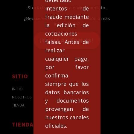
Stock disponible para envío inmediato.
intentos de
fraude mediante
¿Requieres apoyo para la selección o más
información?
la edición de
cotizaciones
¡CONTACTANOS!
falsas. Antes de
realizar
cualquier pago,
por favor
confirma
SITIO
siempre que los
INICIO
datos bancarios
NOSOTROS
y documentos
TIENDA
provengan de
nuestros canales
TIENDA
oficiales.