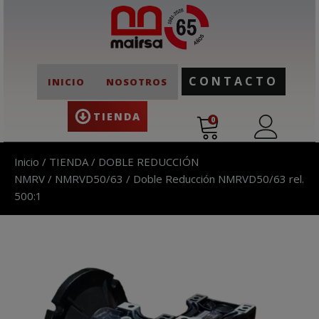
CONTACTO
INICIO
NOSOTROS
TIENDA
0
Inicio
/
TIENDA
/
DOBLE REDUCCIÓN
NMRV
/
NMRVD50/63
/ Doble Reducción NMRVD50/63 rel.
500:1