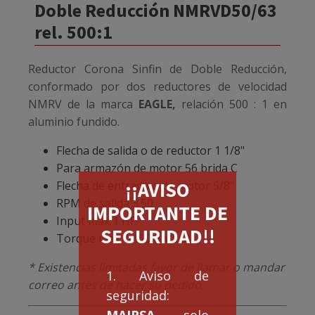
Doble Reducción NMRVD50/63
rel. 500:1
Reductor Corona Sinfin de Doble Reducción,
conformado por dos reductores de velocidad
NMRV de la marca
EAGLE,
relación 500 : 1 en
aluminio fundido.
Flecha de salida o de reductor 1 1/8"
Para armazón de motor 56 brida C
¡¡AVISO
Flecha de entrada o de motor 5/8"
RPM de salida 3.50
IMPORTANTE DE
Input max 1 HP
SEGURIDAD!!
Torque max 1,150 (in-lbs)
* Existencias limitadas favor de llamar o mandar
1. Aviso de
correo antes de hacer su pedido.
seguridad:
MAIRSA
solo