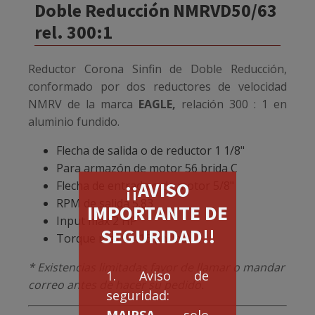
Doble Reducción NMRVD50/63
rel. 300:1
Reductor Corona Sinfin de Doble Reducción,
conformado por dos reductores de velocidad
NMRV de la marca
EAGLE,
relación 300 : 1 en
aluminio fundido.
Flecha de salida o de reductor 1 1/8"
Para armazón de motor 56 brida C
¡¡AVISO
Flecha de entrada o de motor 5/8"
RPM de salida 5.83
IMPORTANTE DE
Input max 2 HP
SEGURIDAD!!
Torque max 1,416 (in-lbs)
* Existencias limitadas favor de llamar o mandar
1. Aviso de
correo antes de hacer su pedido.
seguridad:
MAIRSA
solo