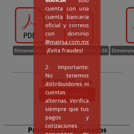
cuenta con una
cuenta bancaria
oficial y correos
con dominio
@mairsa.com.mx
¡Evita fraudes!
Dimensiones
Dimensiones NMRV T-50
Dimensio
2. Importante:
No tenemos
$
9,200.00
+ IVA
distribuidores ni
cuentas
Doble
AÑADIR AL CARRITO
Reducción
alternas. Verifica
NMRVD50/63
1 disponibles
siempre que tus
rel.
300:1
pagos y
cantidad
cotizaciones
Productos relacionados
provengan de