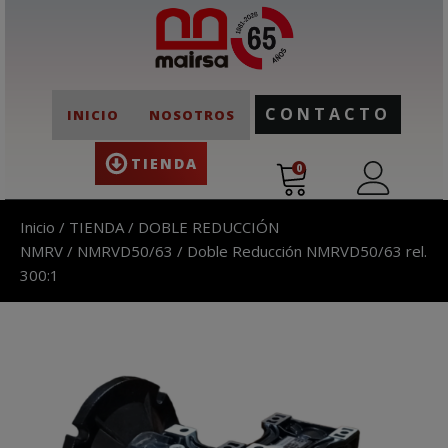
CONTACTO
INICIO
NOSOTROS
TIENDA
0
Inicio
/
TIENDA
/
DOBLE REDUCCIÓN
NMRV
/
NMRVD50/63
/ Doble Reducción NMRVD50/63 rel.
300:1