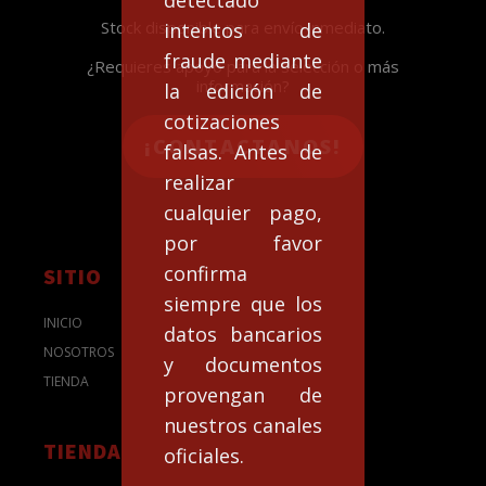
Stock disponible para envío inmediato.
intentos de
fraude mediante
¿Requieres apoyo para la selección o más
información?
la edición de
cotizaciones
¡CONTACTANOS!
falsas. Antes de
realizar
cualquier pago,
por favor
confirma
SITIO
siempre que los
INICIO
datos bancarios
NOSOTROS
y documentos
TIENDA
provengan de
nuestros canales
TIENDA
oficiales.